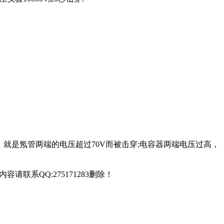
光，就是氖管两端的电压超过70V而被击穿;电容器两端电压过高，
联系QQ:275171283删除！