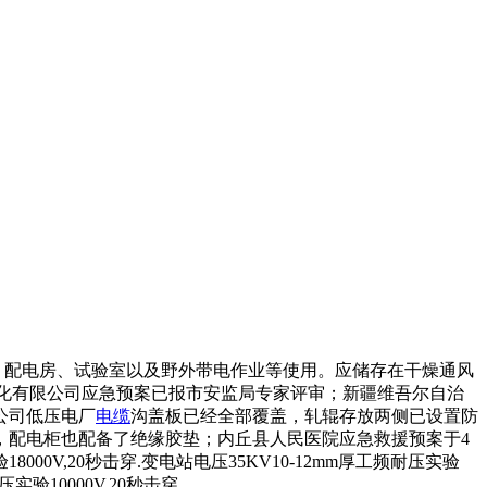
厂、配电房、试验室以及野外带电作业等使用。应储存在干燥通风
气化有限公司应急预案已报市安监局专家评审；新疆维吾尔自治
公司低压电厂
电缆
沟盖板已经全部覆盖，轧辊存放两侧已设置防
，配电柜也配备了绝缘胶垫；内丘县人民医院应急救援预案于4
0V,20秒击穿.变电站电压35KV10-12mm厚工频耐压实验
验10000V,20秒击穿.