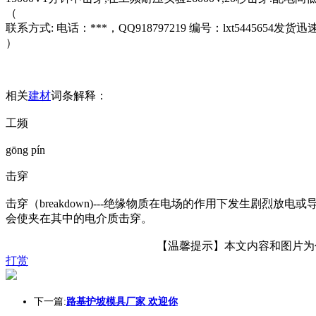
（
联系方式: 电话：***，QQ918797219 编号：lxt544565
）
相关
建材
词条解释：
工频
gōng pín
击穿
击穿（breakdown)---绝缘物质在电场的作用下发生剧
会使夹在其中的电介质击穿。
【温馨提示】本文内容和图片为作者
打赏
下一篇:
路基护坡模具厂家 欢迎你