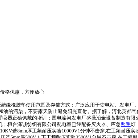
订购，价格优惠，方便放心
鲁番抗压绝缘橡胶垫使用范围及存储方式：广泛应用于变电站、发电
碱和油的污染，不要露天防止避免阳光直射。据了解，河北英都
呼吸器正确佩戴的培训；国电滦河发电厂盛鼎冶金设备制造有限
机；桓台泽诚纺织有限公司配电室已经配备灭火器、应急
照明
灯
8mm厚工频耐压实验10000V1分钟不击穿,在工频耐压实验1800
低压选5mm厚500V以下工频耐压实验3500V1分钟不击穿,在工频耐压实