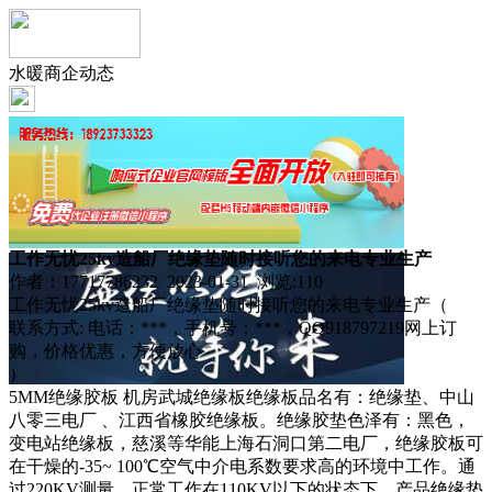
水暖商企动态
工作无忧25kv造船厂绝缘垫随时接听您的来电专业生产
作者：17717786232 2023-01-31 浏览:
110
工作无忧25kv造船厂绝缘垫随时接听您的来电专业生产（
联系方式: 电话：***，手机号：***，QQ918797219网上订
购，价格优惠，方便放心
）
5MM绝缘胶板 机房武城绝缘板绝缘板品名有：绝缘垫、中山
八零三电厂 、江西省橡胶绝缘板。绝缘胶垫色泽有：黑色，
变电站绝缘板，慈溪等华能上海石洞口第二电厂，绝缘胶板可
在干燥的-35~ 100℃空气中介电系数要求高的环境中工作。通
过220KV测量，正常工作在110KV以下的状态下。产品绝缘垫