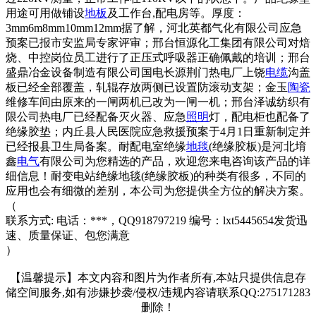
用途可用做铺设
地板
及工作台,配电房等。厚度：
3mm6m8mm10mm12mm据了解，河北英都气化有限公司应急
预案已报市安监局专家评审；邢台恒源化工集团有限公司对焙
烧、中控岗位员工进行了正压式呼吸器正确佩戴的培训；邢台
盛鼎冶金设备制造有限公司国电长源荆门热电厂上饶
电缆
沟盖
板已经全部覆盖，轧辊存放两侧已设置防滚动支架；金玉
陶瓷
维修车间由原来的一闸两机已改为一闸一机；邢台泽诚纺织有
限公司热电厂已经配备灭火器、应急
照明
灯，配电柜也配备了
绝缘胶垫；内丘县人民医院应急救援预案于4月1日重新制定并
已经报县卫生局备案。耐配电室绝缘
地毯
(绝缘胶板)是河北堉
鑫
电气
有限公司为您精选的产品，欢迎您来电咨询该产品的详
细信息！耐变电站绝缘地毯(绝缘胶板)的种类有很多，不同的
应用也会有细微的差别，本公司为您提供全方位的解决方案。
（
联系方式: 电话：***，QQ918797219 编号：lxt5445654发货迅
速、质量保证、包您满意
）
【温馨提示】本文内容和图片为作者所有,本站只提供信息存
储空间服务,如有涉嫌抄袭/侵权/违规内容请联系QQ:275171283
删除！