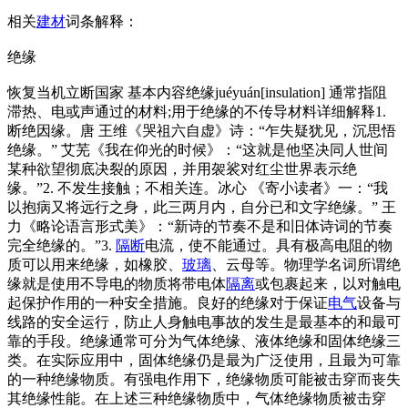
相关
建材
词条解释：
绝缘
恢复当机立断国家 基本内容绝缘juéyuán[insulation] 通常指阻
滞热、电或声通过的材料;用于绝缘的不传导材料详细解释1.
断绝因缘。唐 王维《哭祖六自虚》诗：“乍失疑犹见，沉思悟
绝缘。” 艾芜《我在仰光的时候》：“这就是他坚决同人世间
某种欲望彻底决裂的原因，并用袈裟对红尘世界表示绝
缘。”2. 不发生接触；不相关连。冰心 《寄小读者》一：“我
以抱病又将远行之身，此三两月内，自分已和文字绝缘。” 王
力《略论语言形式美》：“新诗的节奏不是和旧体诗词的节奏
完全绝缘的。”3.
隔断
电流，使不能通过。具有极高电阻的物
质可以用来绝缘，如橡胶、
玻璃
、云母等。物理学名词所谓绝
缘就是使用不导电的物质将带电体
隔离
或包裹起来，以对触电
起保护作用的一种安全措施。良好的绝缘对于保证
电气
设备与
线路的安全运行，防止人身触电事故的发生是最基本的和最可
靠的手段。绝缘通常可分为气体绝缘、液体绝缘和固体绝缘三
类。在实际应用中，固体绝缘仍是最为广泛使用，且最为可靠
的一种绝缘物质。有强电作用下，绝缘物质可能被击穿而丧失
其绝缘性能。在上述三种绝缘物质中，气体绝缘物质被击穿