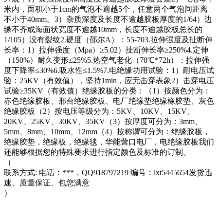
米内，面积小于1cm的气泡不逾越5个，任意两个气泡间距离
不小于40mm。3）杂质深度及长度不逾越胶板厚度的1/64）边
缘不齐或海面状宽度不逾越10mm，长度不逾越胶板总长的
1/105）没有裂纹2.硬度（邵尔A）：55-703.拉伸强度及扯断伸
长率：1）拉伸强度（Mpa）≥5.02）扯断伸长率≥250%4.定伸
（150%）耐久变形≤25%5.热空气老化（70℃*72h）：拉伸强
度下降率≤30%6.吸水性≤1.5%7.电绝缘功用试验：1）耐电压试
验：25KV（有效值），坚持1min，应无击穿表象2）击穿电压
试验≥35KV（有效值）绝缘胶板的分类：（1）按颜色分为：
赤色绝缘胶板、邢台绝缘胶板、电厂绝缘垫绝缘橡胶垫、灰色
绝缘胶板（2）按电压等级分为：5KV、10KV、15KV、
20KV、25KV、30KV、35KV（3）按厚度可分为：3mm、
5mm、8mm、10mm、12mm（4）按称谓可分为：绝缘胶板，
绝缘胶垫，绝缘板，绝缘毯，华能营口电厂，电绝缘胶板我们
还能够根据您的特殊要求进行指定颜色及标准的订制。
（
联系方式: 电话：***，QQ918797219 编号：lxt5445654发货迅
速、质量保证、包您满意
）