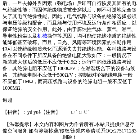
后，一旦去掉外界因素（强电场）后即可自行恢复其固有的电
气绝缘性能；而固体绝缘物质被击穿以后，则不可逆地完全丧
失了其电气绝缘性能。因此，电气线路与设备的绝缘选择必须
与电压等级相配合，而且须与使用环境及运行条件相适应，以
保证绝缘的安全作用。此外，由于腐蚀性气体、蒸气、潮气、
导电性粉尘以及
机械
操作等原因，均可能使绝缘物质的绝缘性
能降低甚至破坏。而且，日光、风雨等环境因素的长期作用，
也可以使绝缘物质老化而逐渐失去其绝缘性能。各种线路与设
备在不同条件下所应具备的绝缘电阻大致如下：一般情况下，
新装或大修后的低压不应低于0.5Ω；运行中的低压线路与设
备，其绝缘电阻不应低于1000Ω/V；在潮湿场合下的设备与线
路，其绝缘电阻不应低于500Ω/V；控制线中的绝缘电阻一般
不应低于1MΩ，而高压线路与设备的绝缘电阻一般不应低于
1000MΩ。
逾越
【拼音】：yú yuè【注音】：一ㄩˊ ㄩㄝˋ
【温馨提示】本文内容和图片为作者所有,本站只提供信息存
储空间服务,如有涉嫌抄袭/侵权/违规内容请联系QQ:275171283
删除！