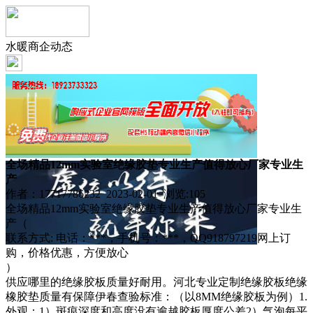
水暖商企动态
全场精品12mm实验室绝缘胶垫专业生产值得放心厂家专业生
产
作者：17717786232 2023-02-01 浏览:
105
全场精品12mm实验室绝缘胶垫专业生产值得放心厂家专业生
产（
联系方式: 电话：***，手机号：***，QQ918797219网上订
购，价格优惠，方便放心
）
供应哪里的绝缘胶板质量好耐用。河北专业定制绝缘胶板绝缘
橡胶垫质量有保障伊春查验标准：（以8MM绝缘胶板为例）1.
外观：1）斑痕深度和高度没有逾越胶板厚度公差2）气泡每平