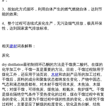
3、按如此方式循环，利用自体产生的燃气燃烧自体，达到节
能的效果;
4、整个过程可连续式炭化生产，无污染烟气排放，极具环保
性，达到国家废气排放标准。
相关
建材
词条解释：
炭化
dry distillation最初制得环己酮的方法是干馏庚二酸钙。在煤的
化学加工中，干馏一直是重要的方法。目前，干馏过程除用于
煤化工外，还应用于油页岩、
木材
和农副产品等的加工过程。
干馏后，原料的成分和聚集状态都将发生变化，产物中固态、
气态和液态物质都有。对木材干馏可得木炭、木焦油、木煤
气；对煤干馏，可得焦炭、煤焦油、粗氨水、焦炉煤气。干馏
是煤在隔绝空气条件下受热变化的过程，煤在干馏过程中有复
杂的变化，其主要为干馏过程中煤的性质的变化，在研究干馏
过程时，主要是应了解煤的粒度变化，软化及热分解、结焦