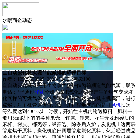
水暖商企动态
全自动炭化机实现节能减排的环保目标
作者：13525533325 2023-02-02 浏览:
100
全自动炭化机首先用生物质气化炉作为前期造气的气源，联系
电话：***通过
净化
冷却系统把气化炉点燃产生的烟气变成液
化气样的可燃气体，然后通过烟道到达炭化机主机底部，进行
点燃，对主机管道进行加热，此过程烟气靠的是引
风机
抽送，
等温度达到400°c以上时候，开始往主机内输送原料，原料一
般用5cm以下的的各种果壳、竹屑、锯末、花生壳及粉碎后的
麻杆、树皮、椰壳等，经筛选、除杂后入炉，炭化机上边两层
管道烘干原料，炭化机底部两层管道炭化原料，然后经过成品
冷却出料机冷却出料，再通过输送机进一步冷却输送到成品