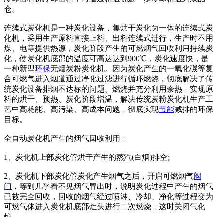
仓。
连续式炭化机是一种炭化设备，集烘干炭化为一体的连续式炭
化机，采用生产原料直接上料、出料连续式进行，生产时不用
煤、电等提供热源，炭化阶段产生的可燃烟气回收利用持续炭
化，使炭化机底部的温度可高达达到900℃，炭化速度快，是
一种新型
环保
无烟炭粉炭化机。因为炭化产生的一氧化碳等复
合可燃气进入烟道通过净化过滤进行循环燃烧，彻底解决了传
统炭化设备排烟不达标的问题。燃烧并充分利用余热，实现原
料的烘干、预热、炭化阶段增温，解决传统炭粉炭化机生产工
艺中高耗能、高污染、高成本问题，彻底实现
节能
减排的环保
目标。
全自动炭化机产生的烟气回收利用：
1、炭化机上部炭化管烘干产生的蒸汽(白烟)排空;
2、炭化机下部炭化管炭化产生烟气之后，开启可燃烟气
阀
门
，等到几乎看不见烟气冒出时，说明炭化过程中产生的烟气
已被完全回收，回收的烟气经过喷淋、冷却、净化等过程变为
可燃气体进入炭化机底部灶头进行二次燃烧，这时关闭气化
炉。