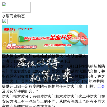
水暖商企动态
国家标准对防火门各搭接处的缝隙大小有明确要求
作者：13863923543 2023-02-03 浏览:
162
由经济部指定认可实验室，根据2009年1月1日起实施的新版防
火门国家标准GB_12955-2008,防火门耐火试验法测试合格，并
取得经济部标准检验局核发验证登录证书及授权标识者，称之
为防火门。美国NFPA及IBC规范所定义的防火门为“能够共同
提供开口部一定程度的防火保护的任何防火门扇、门樘、
五金
及其它配件的组合。”
防火门按材质分：有钢质防火门和木质防火门这二种防火门在
安装方法上有一些细节上的不同。从防火等级上也略有不同大
家在安装的时候一定要注意细节。