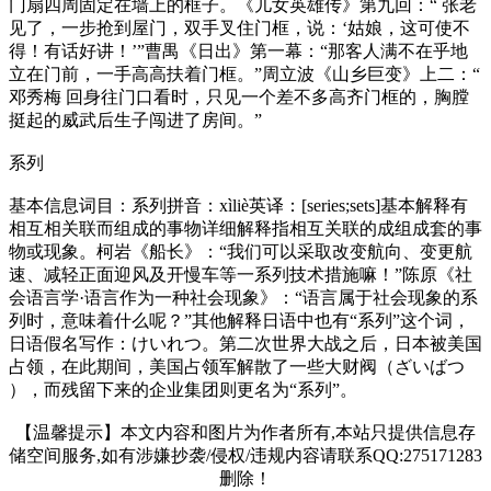
门扇四周固定在墙上的框子。《儿女英雄传》第九回：“ 张老
见了，一步抢到屋门，双手叉住门框，说：‘姑娘，这可使不
得！有话好讲！’”曹禺《日出》第一幕：“那客人满不在乎地
立在门前，一手高高扶着门框。”周立波《山乡巨变》上二：“
邓秀梅 回身往门口看时，只见一个差不多高齐门框的，胸膛
挺起的威武后生子闯进了房间。”
系列
基本信息词目：系列拼音：xìliè英译：[series;sets]基本解释有
相互相关联而组成的事物详细解释指相互关联的成组成套的事
物或现象。柯岩《船长》：“我们可以采取改变航向、变更航
速、减轻正面迎风及开慢车等一系列技术措施嘛！”陈原《社
会语言学·语言作为一种社会现象》：“语言属于社会现象的系
列时，意味着什么呢？”其他解释日语中也有“系列”这个词，
日语假名写作：けいれつ。第二次世界大战之后，日本被美国
占领，在此期间，美国占领军解散了一些大财阀（ざいばつ
），而残留下来的企业集团则更名为“系列”。
【温馨提示】本文内容和图片为作者所有,本站只提供信息存
储空间服务,如有涉嫌抄袭/侵权/违规内容请联系QQ:275171283
删除！