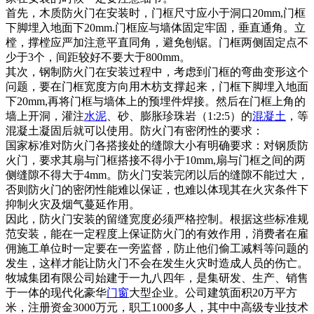
首先，木质防火门在安装时，门框尺寸应小于洞口20mm,门框
下脚埋入地面下20mm.门框应与墙体固定牢固，垂直通角。立
樘，撑樘应严加注意平直同角，避免刨锯。门框两侧固定点不
少于3个，间距较好不要大于800mm。
其次，钢制防火门在安装过程中，考虑到门框的弯曲变形这个
问题，要在门框宽度方向用木枋支撑起来，门框下脚埋入地面
下20mm,再将门框与墙体上的预埋件焊接。然后在门框上角的
墙上开洞，灌注
水泥
、砂、膨胀珍珠岩（1:2:5）的
混凝土
，等
混凝土凝固后就可以使用。防火门有密闭性的要求：
国家标准对防火门各搭接处的缝隙大小有明确要求：对钢质防
火门，要求其扇与门框搭接不得小于10mm,扇与门框之间的两
侧缝隙不得大于4mm。防火门安装完闭以后的缝隙不能过大，
否则防火门的密闭性能难以保证，也难以体现其在火灾条件下
抑制火灾及烟气蔓延作用。
因此，防火门安装的留缝宽度必须严格控制。根据这些标准规
范安装，能在一定程度上保证防火门的有效作用，消费者在雇
佣施工单位时一定要在一旁监督，防止他们偷工减料等问题的
发生，这样才能让防火门不会在发生火灾时造成人员的伤亡。
牧城集团有限公司始建于一九八四年，是集研发、生产、销售
于一体的现代化豪华
门窗
大型企业。公司建筑面积20万平方
米，注册资金3000万元，职工1000多人，其中中高级专业技术