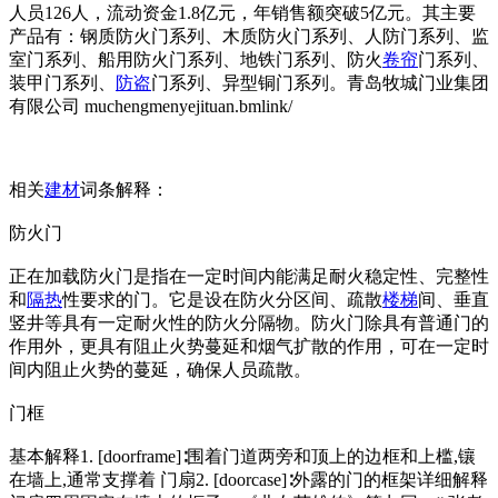
人员126人，流动资金1.8亿元，年销售额突破5亿元。其主要
产品有：钢质防火门系列、木质防火门系列、人防门系列、监
室门系列、船用防火门系列、地铁门系列、防火
卷帘
门系列、
装甲门系列、
防盗
门系列、异型铜门系列。青岛牧城门业集团
有限公司 muchengmenyejituan.bml
ink/
相关
建材
词条解释：
防火门
正在加载防火门是指在一定时间内能满足耐火稳定性、完整性
和
隔热
性要求的门。它是设在防火分区间、疏散
楼梯
间、垂直
竖井等具有一定耐火性的防火分隔物。防火门除具有普通门的
作用外，更具有阻止火势蔓延和烟气扩散的作用，可在一定时
间内阻止火势的蔓延，确保人员疏散。
门框
基本解释1. [doorf
rame]∶围着门道两旁和顶上的边框和上槛,镶
在墙上,通常支撑着 门扇2. [doorcase]∶外露的门的框架详细解释