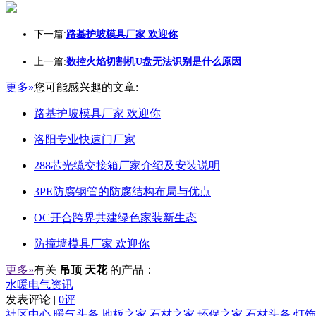
下一篇:
路基护坡模具厂家 欢迎你
上一篇:
数控火焰切割机U盘无法识别是什么原因
更多»
您可能感兴趣的文章:
路基护坡模具厂家 欢迎你
洛阳专业快速门厂家
288芯光缆交接箱厂家介绍及安装说明
3PE防腐钢管的防腐结构布局与优点
OC开合跨界共建绿色家装新生态
防撞墙模具厂家 欢迎你
更多»
有关
吊顶 天花
的产品：
水暖电气资讯
发表评论 |
0评
社区中心
暖气头条
地板之家
石材之家
环保之家
石材头条
灯饰