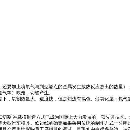
，还要加上喷氧气与到达燃点的金属发生放热反应放出的热量）
氮气等）吹走，切缝产生。
提下，氧割热量大、速度快，但是切边有褐色、薄氧化层；氮气
工切割 冲裁模制造方式已成为国际上大力发展的一项先进技术。
等大型汽车模具。修边线的确定如果采用传统的制作方式十分困
且会严重地影响后工序模具的调试。且现实中有很多修边、冲孔