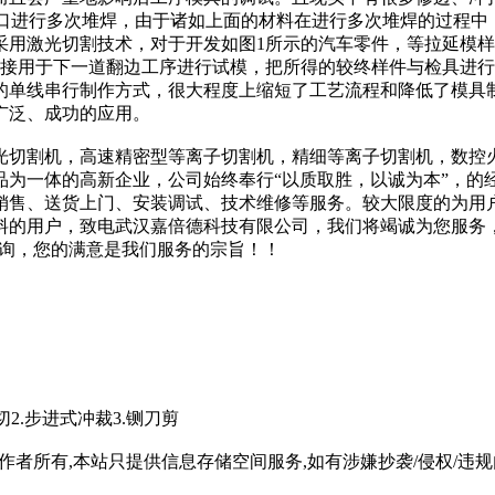
对刃口进行多次堆焊，由于诸如上面的材料在进行多次堆焊的过程
采用激光切割技术，对于开发如图1所示的汽车零件，等拉延模样
直接用于下一道翻边工序进行试模，把所得的较终样件与检具进
的单线串行制作方式，很大程度上缩短了工艺流程和降低了模具
广泛、成功的应用。
光切割机，高速精密型等离子切割机，精细等离子切割机，数控
为一体的高新企业，公司始终奉行“以质取胜，以诚为本”，的经
、销售、送货上门、安装调试、技术维修等服务。较大限度的为用
的用户，致电武汉嘉倍德科技有限公司，我们将竭诚为您服务，可
来电及咨询，您的满意是我们服务的宗旨！！
切2.步进式冲裁3.铡刀剪
所有,本站只提供信息存储空间服务,如有涉嫌抄袭/侵权/违规内容请