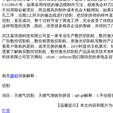
Cr12MoV等，如果采用传统的修边模制作方法，就难免会
不但周期会被滞后，而且模具的制作成本也会大幅增加。如果
孔工序，沿图2上所示的修边线进行切割，把切割所得的样件
切割，直至成功。整个过程节省了两道工序，完全改变了传统
这样明显的优势，因此，倍受很多模具企业的青睐，并得到了
武汉嘉倍德科技有限公司是一家专业生产数控切割机，数控激
广告数控切割机，数控相贯线切割机，类激光切割机等数控产品
着客户靠前的原则，追求完善的服务。24小时提供主机展示
需要了解购买数控切割机，数控激光切割机产品及相关技术资料
科技有限公司官方网站：sfcut/；sufiecnc我们期待您的
相关
建材
词条解释：
切割
词目：天燃气切割、天燃气增效剂拼音：qiē gē解释：1.手动剪
【温馨提示】本文内容和图片为作者
打赏