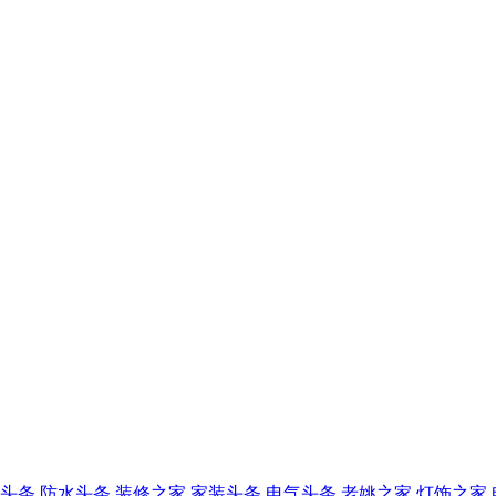
头条
防水头条
装修之家
家装头条
电气头条
老姚之家
灯饰之家