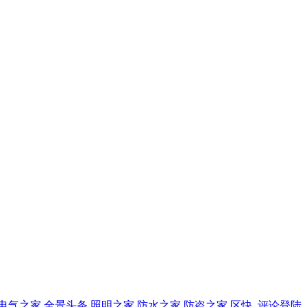
电气之家
全景头条
照明之家
防水之家
防盗之家
区快
评论登陆