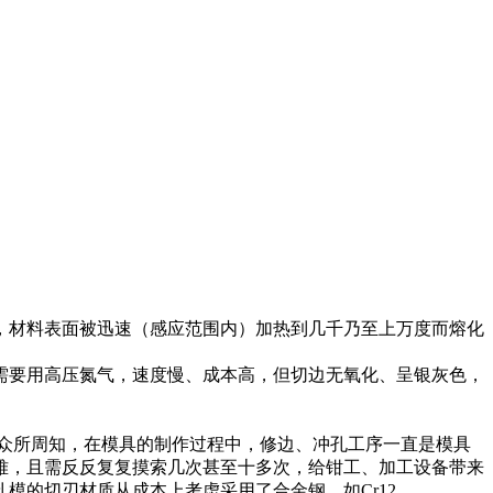
，材料表面被迅速（感应范围内）加热到几千乃至上万度而熔化
需要用高压氮气，速度慢、成本高，但切边无氧化、呈银灰色，
众所周知，在模具的制作过程中，修边、冲孔工序一直是模具
难，且需反反复复摸索几次甚至十多次，给钳工、加工设备带来
模的切刃材质从成本上考虑采用了合金钢，如Cr12、