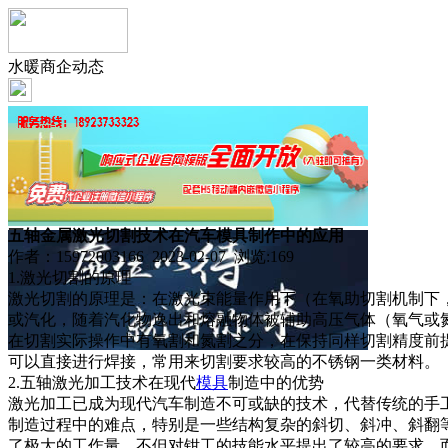
水暖商企动态
五轴金属激光切割技术在汽车模具制作中的应用
作者：15972003166 2023-02-07 浏览:
169
1.激光切割的原理
激光切割的原理是：在激光束能量作用下（在氧助切割机制下
或汽化，随着汽化物逸出和熔融物体被辅助高压气体（氧气或
在切割实际操作中有氧割和氮割之分，在保持同样切割精度前
可以直接进行焊接，常用来切割要求较高的不锈钢一类材料。
2.五轴激光加工技术在现代
模具
制造中的优势
激光加工已成为现代汽车制造不可或缺的技术，代替传统的手
制造过程中的难点，特别是一些结构复杂的斜切、斜冲、斜翻
了极大的工作量，不但对钳工的技能水平提出了较高的要求，而