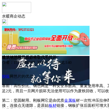
水暖商企动态
建筑钢笆网日后必将取代毛竹片
作者：15512998687 2023-02-07 浏览:
140
钢板
网笆片的优点：
靠前：高性价比。钢笆网是一种安全系数高、重复使用率高、
足2元，而且一旦网片损坏无法使用可以作为废铁回收，可以
第二：坚固耐用。刚板网它是由优质
金属板
材一次性冲压拉伸
接，连接点无缝隙，是原始
板材
链接，钢板扩张后面积可增大至