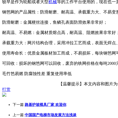
较早是作为轮船或者大型
机械
等的工作平台使用的，现在也一
钢笆网的产品属性：防滑耐磨、耐高温、承载重力大、不易变
防滑耐磨：金属梗丝连接，鱼鳞孔表面防滑效果非常好；
耐高温、不易燃：金属材质熔点高，耐高温、阻燃效果非常好
承载重力大：网片结构合理，采用冲拉工艺而成，表面无焊点、
使用寿命长：优质金属板材加工而成，不易损坏，每块钢笆网
可回收：损坏的钢笆网可以回收，废弃的铁网价格在每吨200
毛竹笆易燃 防腐蚀性差 重复使用率低
【温馨提示】本文内容和图片为作者
打赏
下一篇:
路基护坡模具厂家 欢迎你
上一篇:
中国国产电梯市场发展方法浅谈