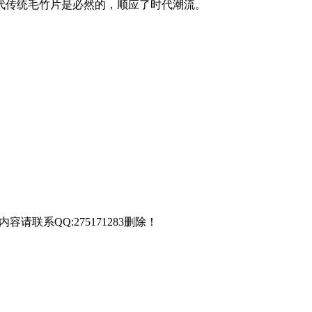
代传统毛竹片是必然的，顺应了时代潮流。
联系QQ:275171283删除！