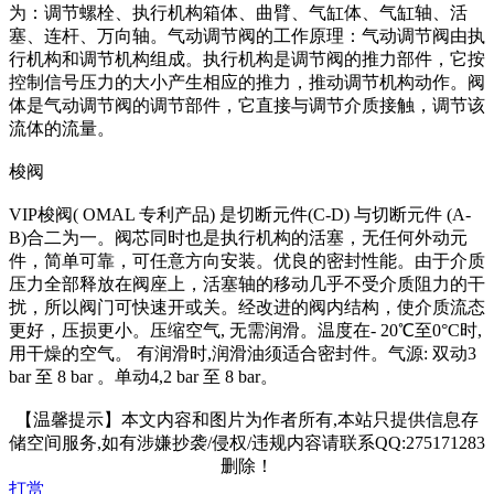
为：调节螺栓、执行机构箱体、曲臂、气缸体、气缸轴、活
塞、连杆、万向轴。气动调节阀的工作原理：气动调节阀由执
行机构和调节机构组成。执行机构是调节阀的推力部件，它按
控制信号压力的大小产生相应的推力，推动调节机构动作。阀
体是气动调节阀的调节部件，它直接与调节介质接触，调节该
流体的流量。
梭阀
VIP梭阀( OMAL 专利产品) 是切断元件(C-D) 与切断元件 (A-
B)合二为一。阀芯同时也是执行机构的活塞，无任何外动元
件，简单可靠，可任意方向安装。优良的密封性能。由于介质
压力全部释放在阀座上，活塞轴的移动几乎不受介质阻力的干
扰，所以阀门可快速开或关。经改进的阀内结构，使介质流态
更好，压损更小。压缩空气, 无需润滑。温度在- 20℃至0°C时,
用干燥的空气。 有润滑时,润滑油须适合密封件。气源: 双动3
bar 至 8 bar 。单动4,2 bar 至 8 bar。
【温馨提示】本文内容和图片为作者所有,本站只提供信息存
储空间服务,如有涉嫌抄袭/侵权/违规内容请联系QQ:275171283
删除！
打赏