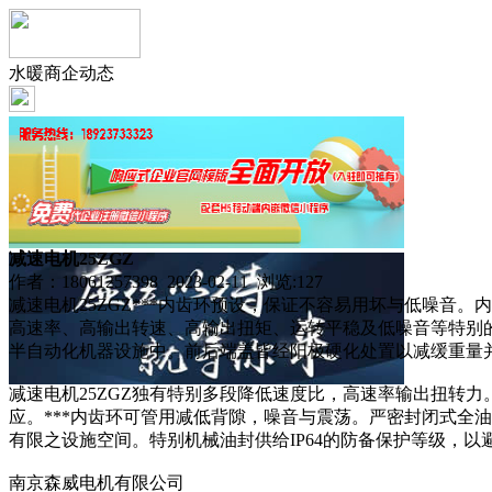
水暖商企动态
减速电机25ZGZ
作者：18061257398 2023-02-11 浏览:
127
减速电机25ZGZ***内齿环预设，保证不容易用坏与低噪
高速率、高输出转速、高输出扭矩、运转平稳及低噪音等特别
半自动化机器设施中。前后端盖皆经阳极硬化处置以减缓重量
减速电机25ZGZ独有特别多段降低速度比，高速率输出扭转
应。***内齿环可管用减低背隙，噪音与震荡。严密封闭式全
有限之设施空间。特别机械油封供给IP64的防备保护等级，以
南京森威电机有限公司