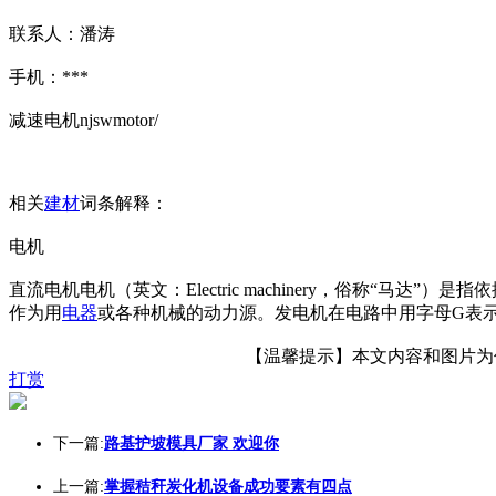
联系人：潘涛
手机：***
减速电机njswmotor/
相关
建材
词条解释：
电机
直流电机电机（英文：Electric machinery，俗称
作为用
电器
或各种机械的动力源。发电机在电路中用字母G表
【温馨提示】本文内容和图片为作者
打赏
下一篇:
路基护坡模具厂家 欢迎你
上一篇:
掌握秸秆炭化机设备成功要素有四点