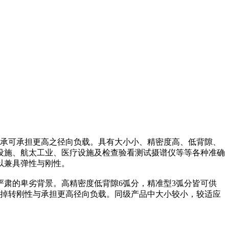
球轴承可承担更高之径向负载。具有大小小、精密度高、低背隙、
设施、航太工业、医疗设施及检查验看测试摄谱仪等等各种准确
以兼具弹性与刚性。
严肃的卑劣背景。高精密度低背隙6弧分，精准型3弧分皆可供
长掉转刚性与承担更高径向负载。同级产品中大小较小，较适应