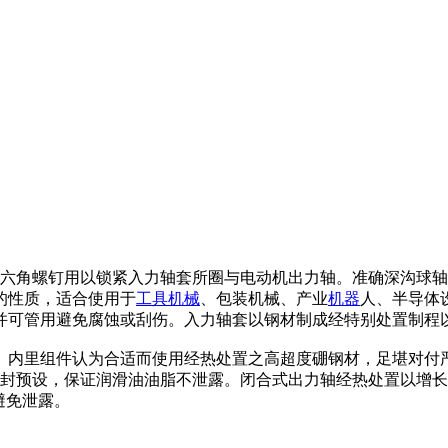
音。内六角螺钉用以锁紧入力轴套所圈与电动机出力轴。准确深沟
的性质，适合使用于
工具
机械
、包装机械、产业
机器
人、半导体
并可管用避免腐蚀或刮伤。入力轴套以钢材制成经特别处置制程
力。内里组件认为合适而使用经热处置之高超度硼钢材，足堪对付
油封预设，保证润滑油油脂不泄露。闭合式出力轴经热处置以增
避免泄露。