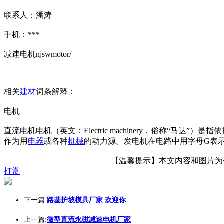
联系人：潘涛
手机：***
减速电机njswmotor/
相关
建材
词条解释：
电机
直流电机电机（英文：Electric machinery，俗称
作为用
电器
或各种
机械
的动力源。发电机在电路中用字母G表
【温馨提示】本文内容和图片为作者
打赏
下一篇:
路基护坡模具厂家 欢迎你
上一篇:
微型直流永磁减速电机厂家