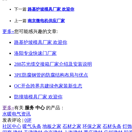
下一篇:
路基护坡模具厂家 欢迎你
上一篇:
南京微电机供应厂家
更多»
您可能感兴趣的文章:
路基护坡模具厂家 欢迎你
洛阳专业快速门厂家
288芯光缆交接箱厂家介绍及安装说明
3PE防腐钢管的防腐结构布局与优点
OC开合跨界共建绿色家装新生态
防撞墙模具厂家 欢迎你
更多»
有关
服务 中心
的产品：
水暖电气资讯
发表评论 |
0评
社区中心
暖气头条
地板之家
石材之家
环保之家
石材头条
灯饰