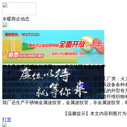
水暖商企动态
河北风道纤维织物补偿器(FXD)华北地区专业的生产
作者：13803259093 2023-02-13 浏览:
132
泊头融洋生产的风道纤维织物补偿器（FXD）用于工厂类：
埃控制燃烧的高炉、转炉、核电站，对
水泥
工业通风设备各种
风道纤维织物补偿器的规格尺寸，以订做为主，常见的外型有
的材质，可靠的风道纤维织物补偿器方案。河北风道纤维织物补
我厂还生产不锈钢金属波纹管，金属波纹管，非金属波纹管，电
【温馨提示】本文内容和图片为作者
打赏