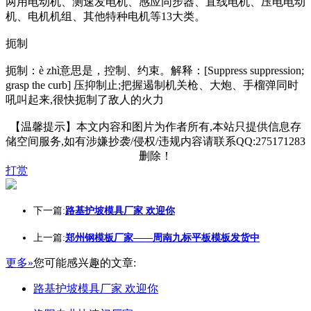
两用电动机、测速发电机、感应同步器、直线电机、压电电动
机、电机机组、其他特种电机等13大类。
扼制
扼制：è zhì意思是，控制、约束。解释：[Suppress suppression;
grasp the curb] 压抑制止;把握遏制机关枪、大炮、手榴弹同时
吼叫起来,很快扼制了敌人的火力
【温馨提示】本文内容和图片为作者所有,本站只提供信息存
储空间服务,如有涉嫌抄袭/侵权/违规内容请联系QQ:275171283
删除！
打赏
下一篇:
路基护坡模具厂家 欢迎你
上一篇:
郑州钢模板厂家——周南九标平板模板发货中
更多»
您可能感兴趣的文章:
路基护坡模具厂家 欢迎你