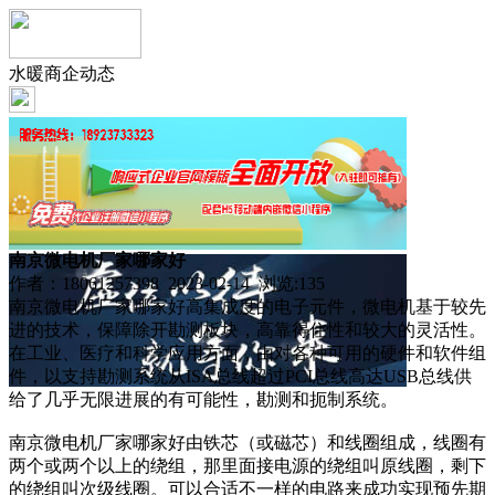
水暖商企动态
南京微电机厂家哪家好
作者：18061257398 2023-02-14 浏览:
135
南京微电机厂家哪家好高集成度的电子元件，微电机基于较先
进的技术，保障除开勘测板块，高靠得住性和较大的灵活性。
在工业、医疗和科学应用方面，由对各种可用的硬件和软件组
件，以支持勘测系统从ISA总线超过PCI总线高达USB总线供
给了几乎无限进展的有可能性，勘测和扼制系统。
南京微电机厂家哪家好由铁芯（或磁芯）和线圈组成，线圈有
两个或两个以上的绕组，那里面接电源的绕组叫原线圈，剩下
的绕组叫次级线圈。可以合适不一样的电路来成功实现预先期