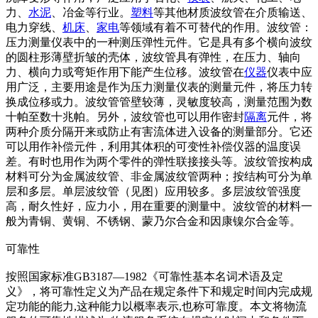
力、
水泥
、冶金等行业。
塑料
等其他材质波纹管在介质输送、
电力穿线、
机床
、
家电
等领域有着不可替代的作用。波纹管：
压力测量仪表中的一种测压弹性元件。它是具有多个横向波纹
的圆柱形薄壁折皱的壳体，波纹管具有弹性，在压力、轴向
力、横向力或弯矩作用下能产生位移。波纹管在
仪器
仪表中应
用广泛，主要用途是作为压力测量仪表的测量元件，将压力转
换成位移或力。波纹管管壁较薄，灵敏度较高，测量范围为数
十帕至数十兆帕。另外，波纹管也可以用作密封
隔离
元件，将
两种介质分隔开来或防止有害流体进入设备的测量部分。它还
可以用作补偿元件，利用其体积的可变性补偿仪器的温度误
差。有时也用作为两个零件的弹性联接接头等。波纹管按构成
材料可分为金属波纹管、非金属波纹管两种；按结构可分为单
层和多层。单层波纹管（见图）应用较多。多层波纹管强度
高，耐久性好，应力小，用在重要的测量中。波纹管的材料一
般为青铜、黄铜、不锈钢、蒙乃尔合金和因康镍尔合金等。
可靠性
按照国家标准GB3187―1982《可靠性基本名词术语及定
义》，将可靠性定义为产品在规定条件下和规定时间内完成规
定功能的能力,这种能力以概率表示,也称可靠度。本文将物流