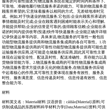
服务的可靠性描述为:物流服务系统在规定的时间内和条件下,
可靠地、准确地履行物流服务承诺的能力。可靠的物流服务是
顾客所希望的,它意味着服务以相同的方式、无差错地准时完
成。例如,对于快递业的物流服务,它包括:企业向顾客所承诺的
事情都能及时完成;企业在顾客遇到困难时能表示关心和理解,
并能提供帮助;企业的信誉是可靠的,值得顾客信赖;企业能在承
诺的时间内提供收寄(投递)快件等快递服务;企业能正确并详细
记录快递运单等内容。具体来说,物流服务的可靠性一般包括
功能型物流服务提供商和物流服务集成商的各自可靠性。1.功
能型物流服务提供商的可靠性功能型物流服务提供商可能也是
运输服务供应商,还可能是仓储服务供应商,因此其可靠性主要
体现在运输安全性、配送及时性、配送准确性、库存能力以及
货物保管能力等。2.物流服务集成商的可靠性物流服务集成商
为物流服务需求方提供多元化的物流服务,在物流服务供应链
中起着核心的作用,其可靠性主要体现在服务有效性、服务及
时性、服务满意度、信息传递及时性、信息传递有效性、信息
整合能力等。
材料
材料英文名：Material材料 汉语拼音：cáiliào[Material]∶原料;可
供制成成品的东西材料科学材料力学[Data;Material]∶资料;可供