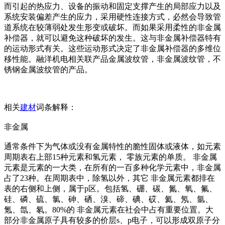
而引起的热应力、设备的振动和固定支撑产生的局部应力以及
系统安装偏差产生的应力，采用硬性连接方式，必然会导致管
道系统在较薄弱处发生形变或破坏。而如果采用柔性的非金属
补偿器，就可以避免这种破坏的发生。这与非金属补偿器特有
的运动形式有关。这些运动形式决定了非金属补偿器的多维位
移性能。融洋机电相关联产品金属波纹管，非金属波纹管，不
锈钢金属波纹管的产品。
相关
建材
词条解释：
非金属
通常条件下为气体或没有金属特性的脆性固体或液体，如元素
周期表右上部15种元素和氢元素， 零族元素的单质。 非金属
元素是元素的一大类，在所有的一百多种化学元素中，非金属
占了23种。在周期表中，除氢以外，其它 非金属元素都排在
表的右侧和上侧，属于p区。包括氢、硼、碳、氮、氧、氟、
硅、磷、硫、氯、砷、硒、溴、碲、碘、砹、氦、氖、氩、
氪、氙、氡。80%的 非金属元素在社会中占有重要位置。大
部分非金属原子具有较多的价层s、p电子，可以形成双原子分