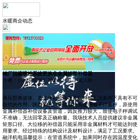
水暖商企动态
钢厂脱硫喷粉系统更换非金属矩形补偿器
作者：13803259093 2023-02-19 浏览:
139
承压型单波体、多波体补偿器在某些特种工况条件下具有不可
取代的作用。陕西某钢厂脱硫喷粉系统用电子计量秤，原使用
金属补偿器补偿设备及管道，因反推力较大，致使电子秤调试
不准确，无法回零及正确称量。我场技术人员提供建议非金属
矩形口径、大位移的补偿器只能采用非金属材料才可能达到使
用要求。经过特殊的结构设计及材料设计，满足了工况要求。
融洋机电温馨提示：在管道系统中，如果同时存在因温度变化