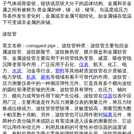
子气体或骨架状，链状或层状大分子的晶体结构。金属和非金
属之间有被称为 类金属的砷，锑，硅，锗等。当温度或压力
等条件发生变化时，金属或非金属可能转化。如金属锡在低温
下可变成非金属的灰锡。
波纹管
英文名称：corrugated pipe 。波纹管种类：波纹管主要包括金
属波纹管、波纹膨胀节、波纹换热管、膜片膜盒和金属软管
等。金属波纹管主要应用于补偿管线热变形、减震、吸收管线
沉降变形等作用，广泛应用于石化、
仪表
、航天、化工、电
力、
水泥
、冶金等行业。
塑料
等其他材质波纹管在介质输送、
电力穿线、
机床
、
家电
等领域有着不可替代的作用。波纹管：
压力测量仪表中的一种测压弹性元件。它是具有多个横向波纹
的圆柱形薄壁折皱的壳体，波纹管具有弹性，在压力、轴向
力、横向力或弯矩作用下能产生位移。波纹管在
仪器
仪表中应
用广泛，主要用途是作为压力测量仪表的测量元件，将压力转
换成位移或力。波纹管管壁较薄，灵敏度较高，测量范围为数
十帕至数十兆帕。另外，波纹管也可以用作密封
隔离
元件，将
两种介质分隔开来或防止有害流体进入设备的测量部分。它还
可以用作补偿元件，利用其体积的可变性补偿仪器的温度误
差。有时也用作为两个零件的弹性联接接头等。波纹管按构成