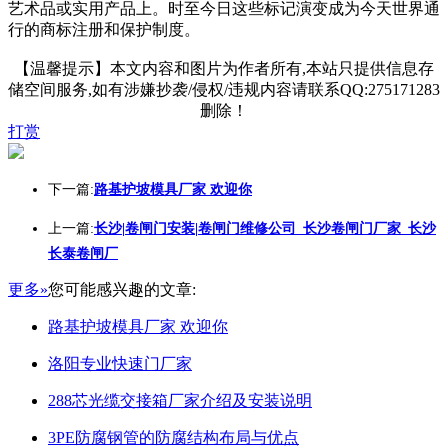
艺术品或实用产品上。时至今日这些标记演变成为今天世界通
行的商标注册和保护制度。
【温馨提示】本文内容和图片为作者所有,本站只提供信息存
储空间服务,如有涉嫌抄袭/侵权/违规内容请联系QQ:275171283
删除！
打赏
下一篇:
路基护坡模具厂家 欢迎你
上一篇:
长沙|卷闸门安装|卷闸门维修公司_长沙卷闸门厂家_长沙
长泰卷闸厂
更多»
您可能感兴趣的文章:
路基护坡模具厂家 欢迎你
洛阳专业快速门厂家
288芯光缆交接箱厂家介绍及安装说明
3PE防腐钢管的防腐结构布局与优点