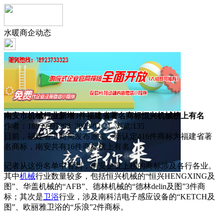
水暖商企动态
南安市机械行业新增3件福建省著名商标恒兴机械榜上有名
作者：18959997298 2023-02-21 浏览:
135
日前，福建省工商局发布通知，新认定416件商标为福建省著
名商标，南安共有16件商标榜上有名。
记者从这份名单中看到，南安企业上榜的商标涉及各行各业。
其中
机械
行业数量较多，包括恒兴机械的“恒兴HENGXING及
图”、华盖机械的“AFB”、德林机械的“德林delin及图”3件商
标；其次是
卫浴
行业，涉及南科洁电子感应设备的“KETCH及
图”、欧丽雅卫浴的“乐浪”2件商标。