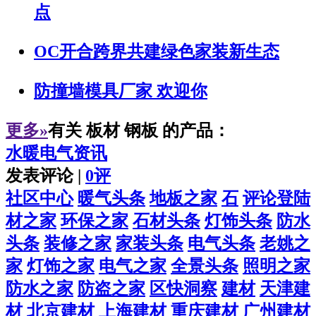
点
OC开合跨界共建绿色家装新生态
防撞墙模具厂家 欢迎你
更多»
有关
板材 钢板
的产品：
水暖电气资讯
发表评论 |
0评
社区中心
暖气头条
地板之家
石
评论登陆
材之家
环保之家
石材头条
灯饰头条
防水
头条
装修之家
家装头条
电气头条
老姚之
家
灯饰之家
电气之家
全景头条
照明之家
防水之家
防盗之家
区快洞察
建材
天津建
材
北京建材
上海建材
重庆建材
广州建材