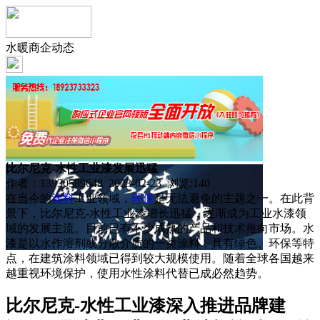
水暖商企动态
比尔尼克-水性工业漆发展迅猛
作者：13930589648 2023-02-23 浏览:
140
在当今的
涂料
工业领域，
环保
是无法避免的主题之一。在此背
景下，比尔尼克-水性工业漆增长迅猛，逐渐成为工业水漆领
域的发展主流。目前已有不少成熟的产品和技术推向市场。水
漆是以水作溶剂或分散介质的一类涂料，具有绿色、环保等特
点，在建筑涂料领域已得到较大规模使用。随着全球各国越来
越重视环境保护，使用水性涂料代替已成必然趋势。
比尔尼克-水性工业漆深入推进品牌建