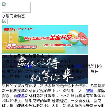
水暖商企动态
2018年冬季塑料管帽价格走势
作者：15132730248 2023-03-01 浏览:
154
沧州临港恒强
机械
配件加工厂常年生产批发
塑料
管帽,塑料拖
链,燃气管防尘盖等系列产品，款式多样，规格齐全，颜色
多，品质好，价格低。塑料管帽价格：whkpwz/
科技的发展没有止境，科学素质的进步也不会停歇。尤其是在
新一轮科技革命孕育兴起的当下，生命科学、人工
智能
、星际
探索、新
能源
新材料等科技浪潮，正不断刷新着原有知识体系
和认知维度。科学突破的周期越来越短，一次新发现、新突
破，很可能就会改写教科书。因此，科学素质的提升需要及时