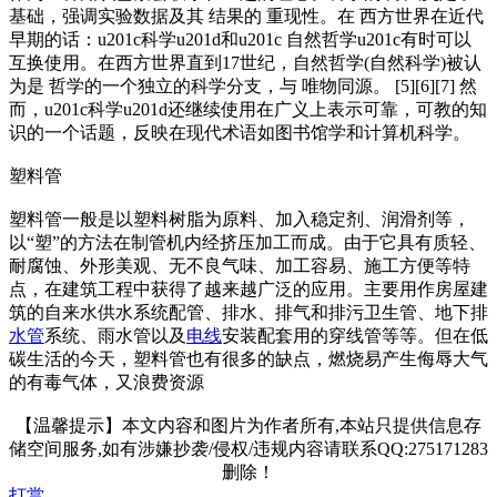
基础，强调实验数据及其 结果的 重现性。在 西方世界在近代
早期的话：u201c科学u201d和u201c 自然哲学u201c有时可以
互换使用。在西方世界直到17世纪，自然哲学(自然科学)被认
为是 哲学的一个独立的科学分支，与 唯物同源。 [5][6][7] 然
而，u201c科学u201d还继续使用在广义上表示可靠，可教的知
识的一个话题，反映在现代术语如图书馆学和计算机科学。
塑料管
塑料管一般是以塑料树脂为原料、加入稳定剂、润滑剂等，
以“塑”的方法在制管机内经挤压加工而成。由于它具有质轻、
耐腐蚀、外形美观、无不良气味、加工容易、施工方便等特
点，在建筑工程中获得了越来越广泛的应用。主要用作房屋建
筑的自来水供水系统配管、排水、排气和排污卫生管、地下排
水管
系统、雨水管以及
电线
安装配套用的穿线管等等。但在低
碳生活的今天，塑料管也有很多的缺点，燃烧易产生侮辱大气
的有毒气体，又浪费资源
【温馨提示】本文内容和图片为作者所有,本站只提供信息存
储空间服务,如有涉嫌抄袭/侵权/违规内容请联系QQ:275171283
删除！
打赏