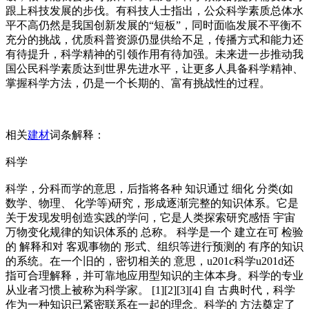
跟上科技发展的步伐。有科技人士指出，公众科学素质总体水
平不高仍然是我国创新发展的“短板”，同时面临发展不平衡不
充分的挑战，优质科普资源仍显供给不足，传播方式和能力还
有待提升，科学精神的引领作用有待加强。未来进一步推动我
国公民科学素质达到世界先进水平，让更多人具备科学精神、
掌握科学方法，仍是一个长期的、富有挑战性的过程。
相关
建材
词条解释：
科学
科学，分科而学的意思，后指将各种 知识通过 细化 分类(如
数学、物理、 化学等)研究，形成逐渐完整的知识体系。它是
关于发现发明创造实践的学问，它是人类探索研究感悟 宇宙
万物变化规律的知识体系的 总称。 科学是一个 建立在可 检验
的 解释和对 客观事物的 形式、组织等进行预测的 有序的知识
的系统。在一个旧的，密切相关的 意思，u201c科学u201d还
指可合理解释，并可靠地应用型知识的主体本身。科学的专业
从业者习惯上被称为科学家。 [1][2][3][4] 自 古典时代，科学
作为一种知识已紧密联系在一起的理念。科学的 方法奠定了