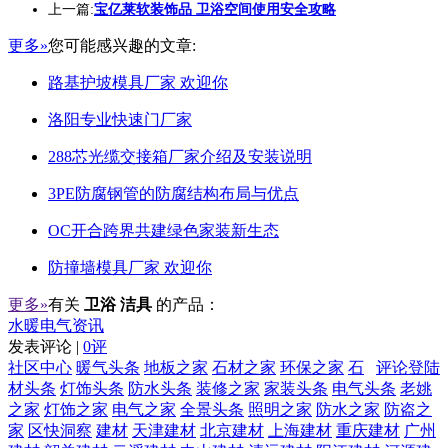
上一篇:
宝亿莱软装饰品 卫浴空间使用安全攻略
更多»
您可能感兴趣的文章:
路基护坡模具厂家 欢迎你
洛阳专业快速门厂家
288芯光缆交接箱厂家介绍及安装说明
3PE防腐钢管的防腐结构布局与优点
OC开合跨界共建绿色家装新生态
防撞墙模具厂家 欢迎你
更多»
有关
卫浴 洁具
的产品：
水暖电气资讯
发表评论 |
0评
社区中心
暖气头条
地板之家
石材之家
环保之家
石
评论登陆
材头条
灯饰头条
防水头条
装修之家
家装头条
电气头条
老姚
之家
灯饰之家
电气之家
全景头条
照明之家
防水之家
防盗之
家
区快洞察
建材
天津建材
北京建材
上海建材
重庆建材
广州