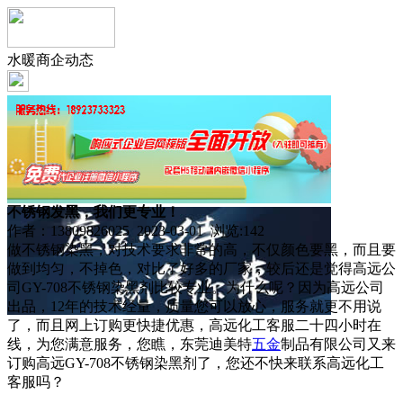
水暖商企动态
不锈钢发黑，我们更专业！
作者：13809826025 2023-03-01 浏览:
142
做不锈钢染黑，对技术要求非常的高，不仅颜色要黑，而且要
做到均匀，不掉色，对比了好多的厂家，较后还是觉得高远公
司GY-708不锈钢染黑剂比较专业。为什么呢？因为高远公司
出品，12年的技术经量，质量您可以放心，服务就更不用说
了，而且网上订购更快捷优惠，高远化工客服二十四小时在
线，为您满意服务，您瞧，东莞迪美特
五金
制品有限公司又来
订购高远GY-708不锈钢染黑剂了，您还不快来联系高远化工
客服吗？