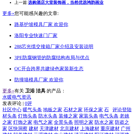
上一篇:
选购酒店大堂装饰画，当然优选鸿韵画业
更多»
您可能感兴趣的文章:
路基护坡模具厂家 欢迎你
洛阳专业快速门厂家
288芯光缆交接箱厂家介绍及安装说明
3PE防腐钢管的防腐结构布局与优点
OC开合跨界共建绿色家装新生态
防撞墙模具厂家 欢迎你
更多»
有关
卫浴 洁具
的产品：
水暖电气资讯
发表评论 |
0评
社区中心
暖气头条
地板之家
石材之家
环保之家
石
评论登陆
材头条
灯饰头条
防水头条
装修之家
家装头条
电气头条
老姚
之家
灯饰之家
电气之家
全景头条
照明之家
防水之家
防盗之
家
区快洞察
建材
天津建材
北京建材
上海建材
重庆建材
广州