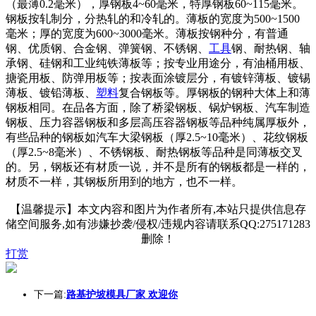
（最薄0.2毫米），厚钢板4~60毫米，特厚钢板60~115毫米。
钢板按轧制分，分热轧的和冷轧的。薄板的宽度为500~1500
毫米；厚的宽度为600~3000毫米。薄板按钢种分，有普通
钢、优质钢、合金钢、弹簧钢、不锈钢、
工具
钢、耐热钢、轴
承钢、硅钢和工业纯铁薄板等；按专业用途分，有油桶用板、
搪瓷用板、防弹用板等；按表面涂镀层分，有镀锌薄板、镀锡
薄板、镀铅薄板、
塑料
复合钢板等。厚钢板的钢种大体上和薄
钢板相同。在品各方面，除了桥梁钢板、锅炉钢板、汽车制造
钢板、压力容器钢板和多层高压容器钢板等品种纯属厚板外，
有些品种的钢板如汽车大梁钢板（厚2.5~10毫米）、花纹钢板
（厚2.5~8毫米）、不锈钢板、耐热钢板等品种是同薄板交叉
的。另，钢板还有材质一说，并不是所有的钢板都是一样的，
材质不一样，其钢板所用到的地方，也不一样。
【温馨提示】本文内容和图片为作者所有,本站只提供信息存
储空间服务,如有涉嫌抄袭/侵权/违规内容请联系QQ:275171283
删除！
打赏
下一篇:
路基护坡模具厂家 欢迎你