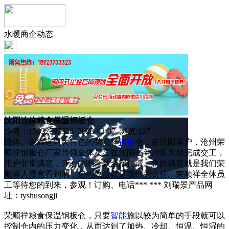
水暖商企动态
沈阳连体粮食保温钢板仓
作者：13832797328 2023-03-07 浏览:
127
连体、保温这两大特色的荣顺祥
钢板
仓，在沈阳落户，沧州荣
顺祥钢板仓厂家带领全体员工在沈阳奋斗20多天就完成交工，
用户非常满意，开心的吧余款全部付清。您的满意就是我们荣
顺祥人愿意看到的，您的效益就是我们的责任。荣顺祥全体员
工等待您的到来，参观！订购、电话*** *** 刘瑞景产品网
址：tyshusongji
荣顺祥粮食保温钢板仓，只要
智能
施以较为简单的手段就可以
控制仓内的压力变化，从而达到了加热、冷却、恒温、恒湿的