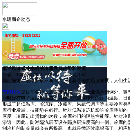
水暖商企动态
概述风冷式冷水机的冷库发展趋势和潮流
作者：13823947859 2023-03-15 浏览:
142
我们懂得，改革开放不断深入，随着经济的迅速发展，人们生
节能
环保
是目前各行业的发展确实，冷库行业也不能例外。微
同时配有电子温度显示器，方便用户观察冷库的库内温度。日
形成了超低温库、冷冻库、冷藏库、果蔬气调库等主要冷库类
库行业发展，技能势在必行。针对低温冷冻机影响冷库耗能的
厚度，冷库进出货物的次数，冷库外门的隔热性能等。针对冷
渗透，因此，防潮隔汽层应设在隔热层温度高的一侧。冷库的
制冷机的制冷量就会有所提高，也就是循环效率提高了，相应