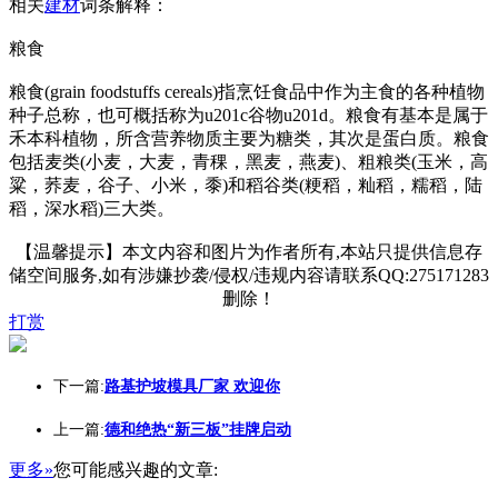
相关
建材
词条解释：
粮食
粮食(grain foodstuffs cereals)指烹饪食品中作为主食的各种植物
种子总称，也可概括称为u201c谷物u201d。粮食有基本是属于
禾本科植物，所含营养物质主要为糖类，其次是蛋白质。粮食
包括麦类(小麦，大麦，青稞，黑麦，燕麦)、粗粮类(玉米，高
粱，荞麦，谷子、小米，黍)和稻谷类(粳稻，籼稻，糯稻，陆
稻，深水稻)三大类。
【温馨提示】本文内容和图片为作者所有,本站只提供信息存
储空间服务,如有涉嫌抄袭/侵权/违规内容请联系QQ:275171283
删除！
打赏
下一篇:
路基护坡模具厂家 欢迎你
上一篇:
德和绝热“新三板”挂牌启动
更多»
您可能感兴趣的文章: