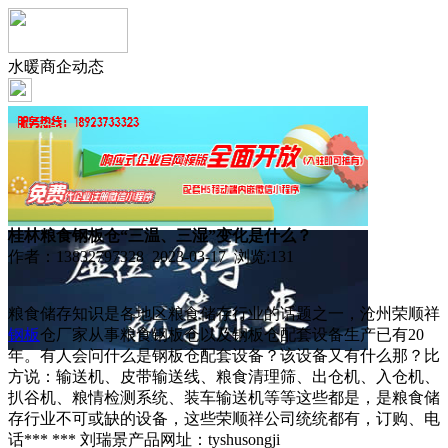
水暖商企动态
桂林粮食钢板仓“三温、三湿”变化是什么？
作者：13832797328 2023-03-17 浏览:
131
粮食储存知识是各地区粮食储存行业的话题之一，沧州荣顺祥
钢板
仓厂家从事粮食钢板仓以及钢板仓配套设备生产已有20
年。有人会问什么是钢板仓配套设备？该设备又有什么那？比
方说：输送机、皮带输送线、粮食清理筛、出仓机、入仓机、
扒谷机、粮情检测系统、装车输送机等等这些都是，是粮食储
存行业不可或缺的设备，这些荣顺祥公司统统都有，订购、电
话*** *** 刘瑞景产品网址：tyshusongji