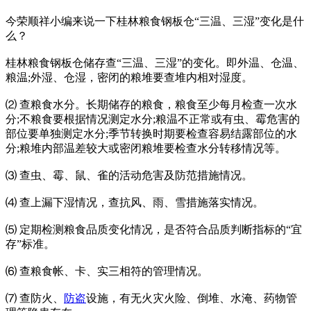
今荣顺祥小编来说一下桂林粮食钢板仓“三温、三湿”变化是什
么？
桂林粮食钢板仓储存查“三温、三湿”的变化。即外温、仓温、
粮温;外湿、仓湿，密闭的粮堆要查堆内相对湿度。
⑵ 查粮食水分。长期储存的粮食，粮食至少每月检查一次水
分;不粮食要根据情况测定水分;粮温不正常或有虫、霉危害的
部位要单独测定水分;季节转换时期要检查容易结露部位的水
分;粮堆内部温差较大或密闭粮堆要检查水分转移情况等。
⑶ 查虫、霉、鼠、雀的活动危害及防范措施情况。
⑷ 查上漏下湿情况，查抗风、雨、雪措施落实情况。
⑸ 定期检测粮食品质变化情况，是否符合品质判断指标的“宜
存”标准。
⑹ 查粮食帐、卡、实三相符的管理情况。
⑺ 查防火、
防盗
设施，有无火灾火险、倒堆、水淹、药物管