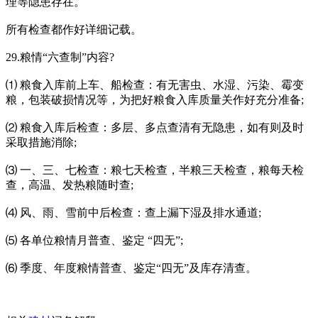
理等隐患存在。
所有检查都作好详细记载。
29.粮情“六查制”内容?
⑴ 粮食入库前上车、船检查：有无害虫、水湿、污染、霉变
粮，包装破损情况等，为把好粮食入库质量关作好充分准备;
⑵ 粮食入库后检查：多层、多点查清有无隐患，如有则及时
采取措施消除;
⑶ 一、三、七检查：粮七天检查，半粮三天检查，粮每天检
查，高温、发热粮随时查;
⑷ 风、雨、雪前中后检查：查上漏下湿及排水通道;
⑸ 各单位粮情月普查、鉴定 “四无”;
⑹ 季度、年度粮情普查、鉴定“四无”及库存清查。