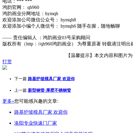
电话：*** ***
鸿韵官网： qh960
鸿韵画业分网地址：hymqh
欢迎添加公司微信公众号： hymqh8
欢迎添加小编个人微信号： hymqh6 随手在握，随地畅聊
—— 责任编辑人 ：鸿韵画业03号采购顾问
版权所有（http：//qh960鸿韵画业） 为尊重原著 转载请注明出
【温馨提示】本文内容和图片为作者
打赏
下一篇:
路基护坡模具厂家 欢迎你
上一篇:
新型钢管-厚壁不锈钢管
更多»
您可能感兴趣的文章:
路基护坡模具厂家 欢迎你
洛阳专业快速门厂家