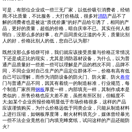
可是，有部位企业或一些三无厂家，以低价吸引消费者，经销
商;不比质量，不比服务，大打价格战，很多对
消防
产品不了
解的消费者也是被这“质优价廉”的好产品给引诱了，相同的产
品，更好的质量，超低的价格，暗自庆幸不已。其实任何人都
明白，没那么多的好事，在产品同质化泛滥的今天，质量比别
人的好，价格比别人的低，您自己认为那?
既然没那么多馅饼可掉，我们就应该接受质量与价格正常情况
下还是成正比的现实，尤其是消防器材设备，为什么，以为普
通产品质量好一些差一些可以理解是产品的档次不同，品牌不
同，不同企业对自己生产的产品定位群体不一，价格有高有低
自己可以理解，而作为消防设备的防火门、防火窗、防火
卷帘
门与普通产品不同，因其有着统一的制造标准，行业规范，每
个制造厂家所用
钢板
厚度一样，内部填充一样，其制作成本是
类似的，所售价格也应大差不差，虽然有所区别，但幅度不
大;如某个企业所报价格明显低于市场价格很多，这样的产品
应该谨慎购买，为什么价格远低于同类企业，只能从制造材料
上进行压缩，如钢板厚度薄，耐火材料填充少，媒体曾经暴光
一些不法企业竟然在门内填充蜂窝纸，试问这样的产品还能防
火?