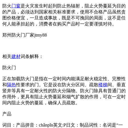
防火
门窗
是火灾发生时起到防止热辐射，阻止火势蔓延为目的
的产品，必须达到国家相关标准要求，使用不合格产品虽然贪
图价格便宜，一旦造成事故，既是不可挽回的局面，这不是任
何人能承担起的，消费者在购买产品时一定要谨慎对待。
郑州防火门厂家jtmy88
相关
建材
词条解释：
防火门
正在加载防火门是指在一定时间内能满足耐火稳定性、完整性
和
隔热
性要求的门。它是设在防火分区间、疏散
楼梯
间、垂直
竖井等具有一定耐火性的防火分隔物。防火门除具有普通门的
作用外，更具有阻止火势蔓延和烟气扩散的作用，可在一定时
间内阻止火势的蔓延，确保人员疏散。
产品
词目：产品拼音：chǎnpǐn英文:P日文：制品词性：名词是“一