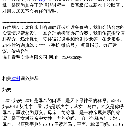
机，是因为其在正常运转过程中，噪音极低或基本上没噪音，
对周边居民不会有任何影响。
----------------------------------
各位朋友：欢迎来电咨询静压砖机设备价格，我们会结合您的
实际情况帮您设计一套合理的投资办厂方案，我们负责指导原
料配方、场地规划、安装调试设备和培训技术等一条龙服务。
24小时咨询热线：*** （手机 微信号） 项目指导、办厂建
议、价格咨询
温县泰明实业有限公司 网址：m.wxtmsy/
相关
建材
词条解释：
妈妈
u201c妈妈u201d是母亲的口语，是天下最神圣的称呼。u201c
妈u201d 从造字上看，妈是形声字，从女，马声。本义是称呼
母亲，重读仍为原义。母亲，简称母，是一种亲属关系的称
谓，是子女对双亲中女性一方的称呼。《广雅·释亲》：妈，
母也。《康熙字典》u201c俗读若马，平声。称母曰妈。u201d