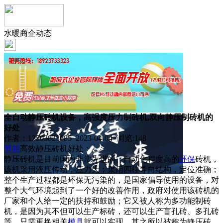
水暖商企动态
全自动静压砖机设备，高强度压力制砖机,双向静压制砖机的
好处
作者：13503823685 2023-04-04 浏览:
148
节能
高效静压砖机好处：
静压砖机是目前国内非常先进的、自动化程度高的
环保
砖机，
该机采用液压传动，压力大；采用四柱导向结构，定位准确；
整个生产过程都是环保无污染的，是国家倡导使用的设备，对
整个大气环境起到了一个好的改善作用，政府对使用该砖机的
厂家和个人给一定的扶持和鼓励；它又被人称为多功能制砖
机，是因为其不但可以生产标砖，还可以生产盲孔砖、多孔砖
等，只需更换相关
模具
就可以实现。其之所以被称为静压砖