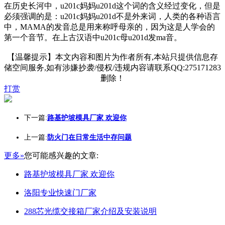
在历史长河中，u201c妈妈u201d这个词的含义经过变化，但是
必须强调的是：u201c妈妈u201d不是外来词，人类的各种语言
中，MAMA的发音总是用来称呼母亲的，因为这是人学会的
第一个音节。在上古汉语中u201c母u201d发ma音。
【温馨提示】本文内容和图片为作者所有,本站只提供信息存
储空间服务,如有涉嫌抄袭/侵权/违规内容请联系QQ:275171283
删除！
打赏
下一篇:
路基护坡模具厂家 欢迎你
上一篇:
防火门在日常生活中存问题
更多»
您可能感兴趣的文章:
路基护坡模具厂家 欢迎你
洛阳专业快速门厂家
288芯光缆交接箱厂家介绍及安装说明