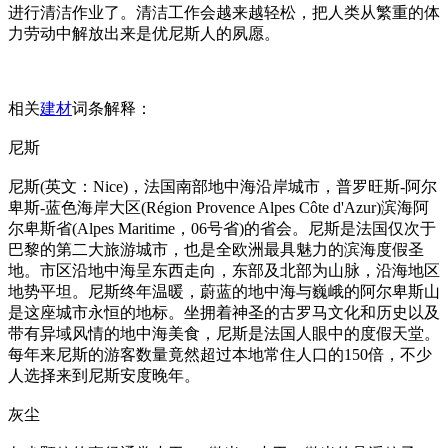
进行清洁作业了。清洁工作会越来越轻松，把人类从繁重的体
力劳动中解放出来是优尼斯人的夙愿。
相关
建材
词条解释：
尼斯
尼斯(英文：Nice)，法国南部地中海沿岸城市，普罗旺斯-阿尔
卑斯-蓝色海岸大区(Région Provence Alpes Côte d'Azur)滨海阿
尔卑斯省(Alpes Maritime，06号省)的省会。尼斯是法国仅次于
巴黎的第二大旅游城市，也是全欧洲最具魅力的滨海度假圣
地。市区沿地中海呈东西走向，东部及北部为山脉，沿海地区
地势平坦。尼斯终年温暖，蔚蓝的地中海与巍峨的阿尔卑斯山
是这座城市永恒的地标。坐拥着神圣的古罗马文化和历史以及
带有异域风情的地中海美食，尼斯是法国人眼中的度假天堂。
每年来尼斯的游客数量竟然超过本地常住人口的150倍，不少
人选择来到尼斯安度晚年。
灰尘