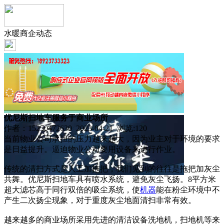
水暖商企动态
优尼斯扫地车服务于商业场所
作者：15250472630 2023-04-21 浏览:
120
当前物业公司承担的压力越来越大，因为业主对于环境的要求
是日益提升。逼迫物业公司要用设备来进行作业。
传统的清扫方式是人工加拖把，我们见到的往往是拖把加灰尘
共舞。优尼斯扫地车具有喷水系统，避免灰尘飞扬。8平方米
超大滤芯高于同行双倍的吸尘系统，使
机器
能在粉尘环境中不
产生二次扬尘现象，对于重度灰尘地面清扫非常有效。
越来越多的商业场所采用先进的清洁设备洗地机，扫地机等来