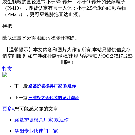
灰尘颗粒的直径通常小于500微米。小于10微米的悬浮粒子
（PM10），即被认定有害于人体；小于2.5微米的细颗粒物
（PM2.5），更可穿透肺泡直达血液。
拖把
蘸取适量水分将地面污物溶开擦除。
【温馨提示】本文内容和图片为作者所有,本站只提供信息存
储空间服务,如有涉嫌抄袭/侵权/违规内容请联系QQ:275171283
删除！
打赏
下一篇:
路基护坡模具厂家 欢迎你
上一篇:
三维板之现代装饰设计潮流
更多»
您可能感兴趣的文章:
路基护坡模具厂家 欢迎你
洛阳专业快速门厂家