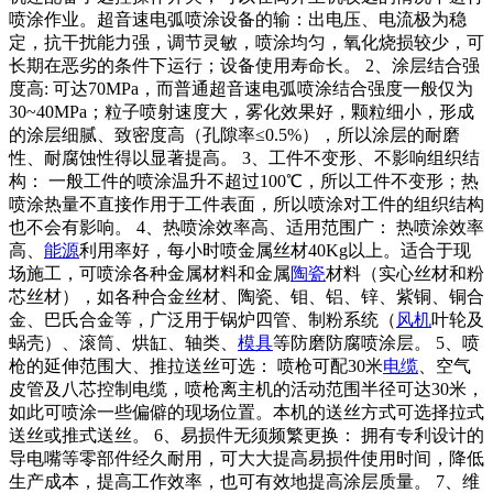
喷涂作业。超音速电弧喷涂设备的输：出电压、电流极为稳
定，抗干扰能力强，调节灵敏，喷涂均匀，氧化烧损较少，可
长期在恶劣的条件下运行；设备使用寿命长。 2、涂层结合强
度高: 可达70MPa，而普通超音速电弧喷涂结合强度一般仅为
30~40MPa；粒子喷射速度大，雾化效果好，颗粒细小，形成
的涂层细腻、致密度高（孔隙率≤0.5%），所以涂层的耐磨
性、耐腐蚀性得以显著提高。 3、工件不变形、不影响组织结
构： 一般工件的喷涂温升不超过100℃，所以工件不变形；热
喷涂热量不直接作用于工件表面，所以喷涂对工件的组织结构
也不会有影响。 4、热喷涂效率高、适用范围广： 热喷涂效率
高、
能源
利用率好，每小时喷金属丝材40Kg以上。适合于现
场施工，可喷涂各种金属材料和金属
陶瓷
材料（实心丝材和粉
芯丝材），如各种合金丝材、陶瓷、钼、铝、锌、紫铜、铜合
金、巴氏合金等，广泛用于锅炉四管、制粉系统（
风机
叶轮及
蜗壳）、滚筒、烘缸、轴类、
模具
等防磨防腐喷涂层。 5、喷
枪的延伸范围大、推拉送丝可选： 喷枪可配30米
电缆
、空气
皮管及八芯控制电缆，喷枪离主机的活动范围半径可达30米，
如此可喷涂一些偏僻的现场位置。本机的送丝方式可选择拉式
送丝或推式送丝。 6、易损件无须频繁更换： 拥有专利设计的
导电嘴等零部件经久耐用，可大大提高易损件使用时间，降低
生产成本，提高工作效率，也可有效地提高涂层质量。 7、维