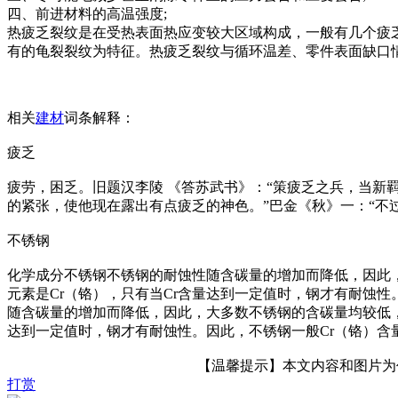
四、前进材料的高温强度;
热疲乏裂纹是在受热表面热应变较大区域构成，一般有几个疲乏
有的龟裂裂纹为特征。热疲乏裂纹与循环温差、零件表面缺口情
相关
建材
词条解释：
疲乏
疲劳，困乏。旧题汉李陵 《答苏武书》：“策疲乏之兵，当新
的紧张，使他现在露出有点疲乏的神色。”巴金《秋》一：“不
不锈钢
化学成分不锈钢不锈钢的耐蚀性随含碳量的增加而降低，因此，大多
元素是Cr（铬），只有当Cr含量达到一定值时，钢才有耐蚀性。因
随含碳量的增加而降低，因此，大多数不锈钢的含碳量均较低，最大
达到一定值时，钢才有耐蚀性。因此，不锈钢一般Cr（铬）含量至少
【温馨提示】本文内容和图片为作者
打赏