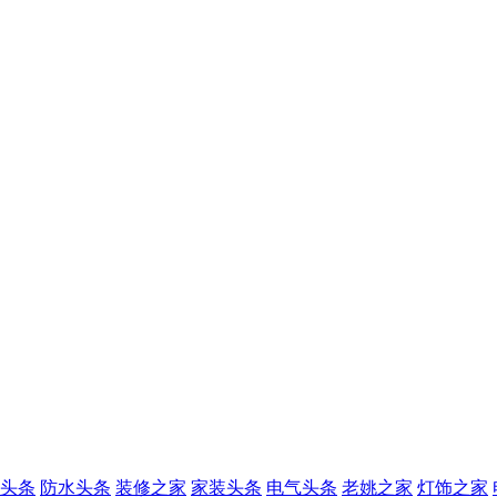
头条
防水头条
装修之家
家装头条
电气头条
老姚之家
灯饰之家