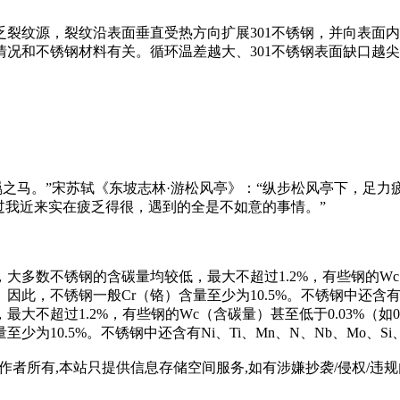
裂纹源，裂纹沿表面垂直受热方向扩展301不锈钢，并向表面
况和不锈钢材料有关。循环温差越大、301不锈钢表面缺口越
羁之马。”宋苏轼《东坡志林·游松风亭》：“纵步松风亭下，足力
过我近来实在疲乏得很，遇到的全是不如意的事情。”
数不锈钢的含碳量均较低，最大不超过1.2%，有些钢的Wc（含
此，不锈钢一般Cr（铬）含量至少为10.5%。不锈钢中还含有Ni
不超过1.2%，有些钢的Wc（含碳量）甚至低于0.03%（如00
为10.5%。不锈钢中还含有Ni、Ti、Mn、N、Nb、Mo、Si
所有,本站只提供信息存储空间服务,如有涉嫌抄袭/侵权/违规内容请