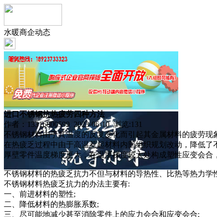
水暖商企动态
进口不锈钢抗热疲劳四种方法
作者：13316800599 2023-06-10 浏览:
131
不锈钢材料由于其温度的反复变化而引起其金属材料的疲劳现
在热疲乏过程中由于高温惹起材料内部组织规划改动，降低了
厚壁零件温度梯度更大，在温度梯度较大处构成塑性应变会合
不锈钢材料的热疲乏抗力不但与材料的导热性、比热等热力学
不锈钢材料热疲乏抗力的办法主要有:
一、前进材料的塑性;
二、降低材料的热膨胀系数;
三、尽可能地减少甚至消除零件上的应力会合和应变会合;