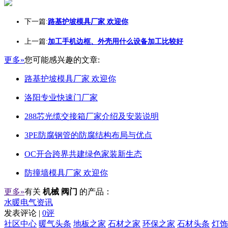
下一篇:
路基护坡模具厂家 欢迎你
上一篇:
加工手机边框、外壳用什么设备加工比较好
更多»
您可能感兴趣的文章:
路基护坡模具厂家 欢迎你
洛阳专业快速门厂家
288芯光缆交接箱厂家介绍及安装说明
3PE防腐钢管的防腐结构布局与优点
OC开合跨界共建绿色家装新生态
防撞墙模具厂家 欢迎你
更多»
有关
机械 阀门
的产品：
水暖电气资讯
发表评论 |
0评
社区中心
暖气头条
地板之家
石材之家
环保之家
石材头条
灯饰