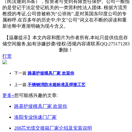
（民法通则36条），投资者可受到有限责任保护。公司一般指
的是登记于法定登记机关的一类营利性法人团体. 根据方流芳
教授的考证,公司曾被称为"公班衙",是对英国东印度公司的专
属称呼.在百多年的历史中,中文"公司"词义在不断的误读和重
新诠释中逐渐明确为现今含义。
【温馨提示】本文内容和图片为作者所有,本站只提供信息存
储空间服务,如有涉嫌抄袭/侵权/违规内容请联系QQ:275171283
删除！
打赏
下一篇:
路基护坡模具厂家 欢迎你
上一篇:
不锈钢消防水箱标准及焊接工艺
更多»
您可能感兴趣的文章:
路基护坡模具厂家 欢迎你
洛阳专业快速门厂家
288芯光缆交接箱厂家介绍及安装说明