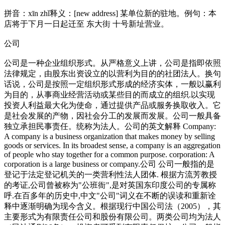
拼音：xīn zhǐ释义：[new address] 某单位新的驻地。例句：本
店将于下月一日起迁至 东大街 十号新址营业。
公司
公司是一种企业组织形式。从严格意义上讲，公司是指即依照
法律规定，由股东出资设立的以营利为目的的社团法人。换句
话说，公司是按照一定组织形式形成的经济实体，一般以赢利
为目的，从事商业经营活动或某些目的而成立的组织.以实现
投资人利益最大化为使命，通过提供产品或服务换取收入。它
是社会发展的产物，因社会分工的发展而发展。公司一般具备
独立承担民事责任。统称为法人。公司的英文解释 Company:
A company is a business organization that makes mo
ney by selling
goods or services. In its broadest sense, a company is an aggregation
of people who stay together for a common purpose. corporation: A
corporation is a large business or company.公司 公司一般指的是
登记于法定登记机关的一类营利性法人团体. 根据方流芳教授
的考证,公司曾被称为"公班衙",是对英国东印度公司的专属称
呼.在百多年的历史中,中文"公司"词义在不断的误读和重新诠
释中逐渐明确为现今含义。根据现行中国公司法（2005），其
主要形式为有限责任公司和股份有限公司。两类公司均为法人