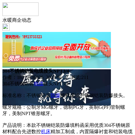
水暖商企动态
304不锈钢铠装电缆接头NPT3/4
作者：18019136026 2023-06-22 浏览:
211
304不锈钢铠装
电缆
接头NPT3/4
标准名称：不锈钢铠装
防爆
填料函或不锈钢铠装防爆接头。
螺牙规格：公制牙MG螺牙，德制PG牙，英制G(PF)管制螺
牙，美制NPT锥形螺牙。
产品说明：本款不锈钢铠装防爆填料函采用优质304不锈钢原
材料配合先进数控
机床
精加工制成，内置隔爆衬套和铠装电缆