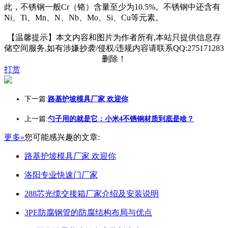
此，不锈钢一般Cr（铬）含量至少为10.5%。不锈钢中还含有
Ni、Ti、Mn、N、Nb、Mo、Si、Cu等元素。
【温馨提示】本文内容和图片为作者所有,本站只提供信息存
储空间服务,如有涉嫌抄袭/侵权/违规内容请联系QQ:275171283
删除！
打赏
下一篇:
路基护坡模具厂家 欢迎你
上一篇:
勺子用的就是它：小米4不锈钢材质到底是啥？
更多»
您可能感兴趣的文章:
路基护坡模具厂家 欢迎你
洛阳专业快速门厂家
288芯光缆交接箱厂家介绍及安装说明
3PE防腐钢管的防腐结构布局与优点