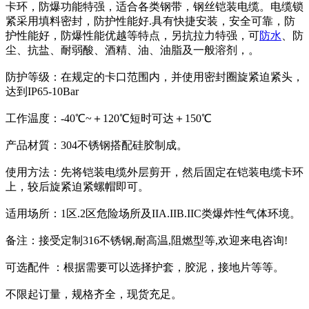
卡环，防爆功能特强，适合各类钢带，钢丝铠装电缆。电缆锁
紧采用填料密封，防护性能好.具有快捷安装，安全可靠，防
护性能好，防爆性能优越等特点，另抗拉力特强，可
防水
、防
尘、抗盐、耐弱酸、酒精、油、油脂及一般溶剂，。
防护等级：在规定的卡口范围内，并使用密封圈旋紧迫紧头，
达到IP65-10Bar
工作温度：-40℃~＋120℃短时可达＋150℃
产品材質：304不锈钢搭配硅胶制成。
使用方法：先将铠装电缆外层剪开，然后固定在铠装电缆卡环
上，较后旋紧迫紧螺帽即可。
适用场所：1区.2区危险场所及IIA.IIB.IIC类爆炸性气体环境。
备注：接受定制316不锈钢,耐高温,阻燃型等,欢迎来电咨询!
可选配件 ：根据需要可以选择护套，胶泥，接地片等等。
不限起订量，规格齐全，现货充足。