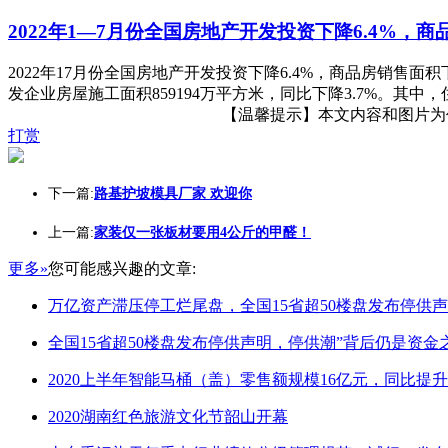
2022年1—7月份全国房地产开发投资下降6.4%，商
2022年17月份全国房地产开发投资下降6.4%，商品房销售面积下
发企业房屋施工面积859194万平方米，同比下降3.7%。其中，住宅
【温馨提示】本文内容和图片为作者
打赏
下一篇:
路基护坡模具厂家 欢迎你
上一篇:
家装仅一张板材要用4公斤的甲醛！
更多»
您可能感兴趣的文章:
万亿资产滞压停工烂尾盘，全国15省超50楼盘发布停供声
全国15省超50楼盘发布停供声明，停供潮”背后仍是资金
2020上半年智能马桶（盖）零售额规模16亿元，同比提升3
2020湖南红色旅游文化节韶山开幕