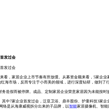
家首发过会
家首发过会
来看，家居企业上市节奏有所放缓。从募资金额来看，5家企业募资总
门的红海市场，反而专注于小而美的领域，进行深度钻研，做到了
财务造假而被停牌。成品、定制家居企业荣意家居因为未能按时披
发。其中7家企业首发过会，泛亚卫浴、鼎丰股份、护童科技3家
石网络是从海康威视拆分出来的子品牌，以
智能
家居摄像机、智能