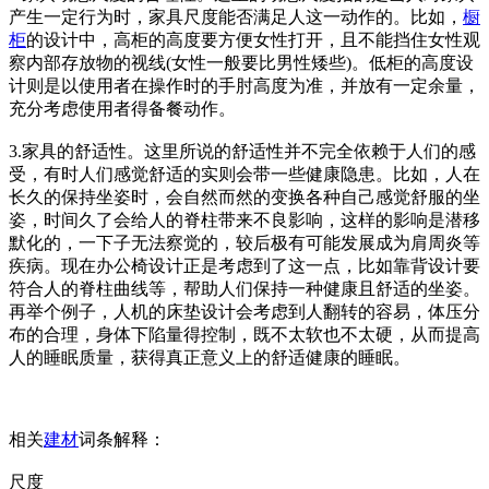
产生一定行为时，家具尺度能否满足人这一动作的。比如，
橱
柜
的设计中，高柜的高度要方便女性打开，且不能挡住女性观
察内部存放物的视线(女性一般要比男性矮些)。低柜的高度设
计则是以使用者在操作时的手肘高度为准，并放有一定余量，
充分考虑使用者得备餐动作。
3.家具的舒适性。这里所说的舒适性并不完全依赖于人们的感
受，有时人们感觉舒适的实则会带一些健康隐患。比如，人在
长久的保持坐姿时，会自然而然的变换各种自己感觉舒服的坐
姿，时间久了会给人的脊柱带来不良影响，这样的影响是潜移
默化的，一下子无法察觉的，较后极有可能发展成为肩周炎等
疾病。现在办公椅设计正是考虑到了这一点，比如靠背设计要
符合人的脊柱曲线等，帮助人们保持一种健康且舒适的坐姿。
再举个例子，人机的床垫设计会考虑到人翻转的容易，体压分
布的合理，身体下陷量得控制，既不太软也不太硬，从而提高
人的睡眠质量，获得真正意义上的舒适健康的睡眠。
相关
建材
词条解释：
尺度