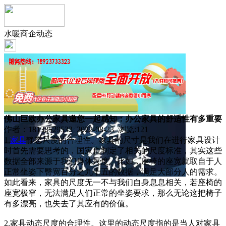
水暖商企动态
佛山巨欧办公家具邀您一起感知：办公家具的舒适性有多重要
作者：18138529533 2022-08-23 浏览:
121
1.
家具
静态尺度的合理性。家具的尺寸是我们在进行家具设计
时首先需要思考的，国家也制定了相关的尺度标准，其实这些
数据全部来源于我们身体尺度。比如，座椅的座宽就取自于人
正常坐姿下臀宽百分之九十五的数据，满足大部分人的需求。
如此看来，家具的尺度无一不与我们自身息息相关，若座椅的
座宽极窄，无法满足人们正常的坐姿要求，那么无论这把椅子
有多漂亮，也失去了其应有的价值。
2.家具动态尺度的合理性。这里的动态尺度指的是当人对家具