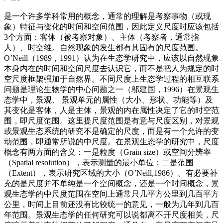
是一个许多学科常用的概念，通常的理解是考察事物（或现
象）特征与变化的时间和空间范围，因此定义尺度时应该包括
3个方面：客体（被考察对象）、主体（考察者，通常指
人）、时空维。自然现象的发生都有其固有的尺度范围。
O’Neill（1989，1991）认为在生态学研究中，应该以自然现象
本身内在的时间和空间尺度去认识它，而不是把人为规定的时
空尺度框架强加于自然界。不同尺度上生态学过程的相互联系
问题是理论生物学的中心问题之一（邬建国，1996）在景观生
态学中，景观、 景观单元的属性（大小、形状、功能等）及
其变化是客体，人是主体，景观的内在属性决定了它的时空范
围，即尺度范围。这里提尺度范围是有意与尺度区别，对景观
或景观生态系统的研究不是确定的尺度，而是有一个允许的变
动范围，即通常所说的中尺度。在景观生态学的研究中，尺度
概念有两方面的含义：一是粒度（Grain size）或空间分辨率
（Spatial resolution），表示测量的最小单位；二是范围
（Extent），表示研究区域的大小（O’Neill,1986）。有必要补
充的是尺度并不单纯是一个空间概念，还是一个时间概念，景
观生态学的中尺度范围在空间上通常只几平方公里到几百平方
公里，时间上目前还没有比较统一的意见，一般为几年到几百
年范围。景观生态学的任何研究可以说都离不开尺度相关，尺