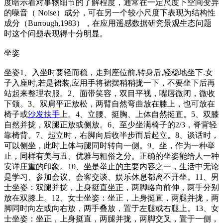
度暗示着对事物细节的了解程度，通常在一定尺度下空间变异
的噪音（ Noise）成分，可在另一个较小尺度下表现为结构性
成分（Burrough,1983），在应用遥感数据研究景观生态问题
时这个问题表现得十分明显。
坐姿
坐姿1、入坐时要轻而稳，走到座位前,转身后,轻稳地坐下.女
子入座时,若是裙装,应用手将裙摆稍稍拢一下，不要坐下后再
站起来整理衣服。2、面带笑容，双目平视，嘴唇微闭，微收
下颌。3、双肩平正放松，两臂自然弯曲放在膝上，也可放在
椅子或
沙发
扶手
上。4、立腰、挺胸、上体自然挺直。5、双膝
自然并拢，双腿正放或侧放。6、至少坐满椅子的2/3，脊背轻
靠椅背。7、起立时，右脚向后收半步而后起立。8、谈话时，
可以侧坐，此时上体与腿同时转向一侧。9、坐，作为一种举
止，同样有美与丑、优雅与粗俗之分。正确的坐姿能给人一种
安详庄重的印象。10、坐是举止的主要内容之一，生活中无论
是学习、参加会议、会客交谈、娱乐休息都离不开坐。11、男
士坐姿：双腿并拢，上身挺直坐正，两脚略向前伸，两手分别
放在双膝上。12、女士坐姿：坐正，上身挺直，两腿并拢，两
脚同时向左或向右放，两手叠放，置于左腿或右腿上。13、女
士坐姿：坐正，上身挺直，两腿并拢，两脚交叉，置于一侧，