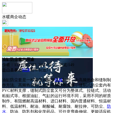
水暖商企动态
油缸防尘套的用途
作者：13313371854 2022-08-25 浏览:
149
盐山县暴丰
机床
附件制造厂
油缸防尘套是一种圆筒式新型
机械
部件，为高频热合和缝制制
作方法。高频热合防尘套内有钢丝圈支撑，缝制式防尘套内有
PVC材料支撑，缝制式防尘套又可分为整体式、拉链式、活动
粘贴式等。根据油缸、气缸的运行环境不同，采用不同的材质
制作。有阻燃耐高温材料、进口材料、国内普通材料、恒温材
料、低温材料。耐油、耐酸碱、耐腐蚀、耐拉伸。可防尘、
防
水
、防油、防乳剂和化学药品。可任意弯曲伸缩。更能适应机