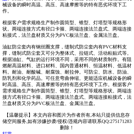
械设备的瞬时高温、高压、高速摩擦等的特有恶劣环境下工
作。
根据客户需求规格生产制作圆筒型、锥型、灯塔型等规格形
状。两端连接方式有径口卡箍、两端连接法兰盘式、两端连接
粘接式，法兰盘材质又分为PVC板法兰盘、金属法兰盘。
油缸防尘套内有钢丝圈支撑，缝制式防尘套内有PVC材料支
撑，缝制式防尘套又可分为整体式、拉链式、活动粘贴式等。
根据油缸、气缸的运行环境不同，采用不同的材质制作。有阻
燃耐高温材料、进口材料、国内普通材料、恒温材料、低温材
料。耐油、耐酸碱、耐腐蚀、耐拉伸。可防尘、防水、防油、
防乳剂和化学药品。可任意弯曲伸缩。更能适应机械设备的瞬
时高温、高压、高速摩擦等的特有恶劣环境下工作。根据客户
需求规格生产制作圆筒型、锥型、灯塔型等规格形状。两端连
接方式有径口卡箍、两端连接法兰盘式、两端连接粘接式，法
兰盘材质又分为PVC板法兰盘、金属法兰盘。
【温馨提示】本文内容和图片为作者所有,本站只提供信息存
储空间服务,如有涉嫌抄袭/侵权/违规内容请联系QQ:275171283
删除！
打赏