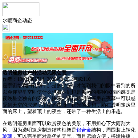
水暖商企动态
透明篷房让户外活动无限创意
作者：13601961714 2022-08-25 浏览:
110
是宇宙给我的礼物，那是多少光年才能到我们的眼中看到的所
以会仰望星空即使什么也看不到也是美丽的那种宽阔的感觉是
夜晚星空独有的安稳、快乐。透过透明的篷房在夜幕中可以感
受到天空的深邃，星星的耀眼，夜光的柔和，躺在透明篷房里
面的床上，望着顶上的夜空，还带了一种生活上的乐趣。
在透明篷房里面可以欣赏夜色的美景，不用担心下大雨刮大
风，因为透明篷房制造结构框架是
铝合金
结构，周围装上钢化
玻璃
，可以完美面对恶劣的天气，而且运输方便，搭建快捷，