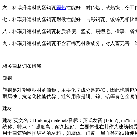
六．科瑞升建材的塑钢瓦
隔热
性能好，耐传热，散热快，令工
七．科瑞升建材的塑钢瓦耐候性能好，与彩钢瓦、镀锌瓦相比
八．科瑞升建材的塑钢瓦材质轻便、坚韧、易搬运、省事、省
九．科瑞升建材的塑钢瓦不含石棉瓦材质成分，对人畜无害，
相关建材词条解释：
塑钢
塑钢是对塑钢型材的简称，主要化学成分是PVC，因此也叫P
耐腐蚀，抗老化性能优异，通常用作是铜、锌、铝等有色金属
建材
建材 英文名：Building materials音标：英式发音 ['bildi?][ m?'ti?ri?
统称。特点：1.强度高，耐久性好。主要体现在其作为建筑物
用于建筑物围护结构的材料，如墙体、门窗、屋面等部位所使用