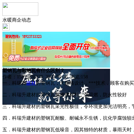
水暖商企动态
塑钢瓦与彩钢瓦有什么区别？
作者：15853236230 2022-09-06 浏览:
158
一．科瑞升
建材
的塑钢瓦，大规格设计，***技术，顾客在购
二．科瑞升建材的塑钢瓦属难燃材料，强阻燃，防火性较好
三．科瑞升建材的塑钢瓦采光性极佳，令环境更加光洁明亮，
四．科瑞升建材的塑钢瓦耐酸、耐碱永不生锈，抗化学腐蚀较
五．科瑞升建材的塑钢瓦低噪音，因其独特的材质，暴雨天时