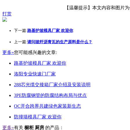
【温馨提示】本文内容和图片为作者
打赏
下一篇:
路基护坡模具厂家 欢迎你
上一篇:
请问玻纤沥青瓦的生产原料是什么？
更多»
您可能感兴趣的文章:
路基护坡模具厂家 欢迎你
洛阳专业快速门厂家
288芯光缆交接箱厂家介绍及安装说明
3PE防腐钢管的防腐结构布局与优点
OC开合跨界共建绿色家装新生态
防撞墙模具厂家 欢迎你
更多»
有关
橱柜 厨房
的产品：