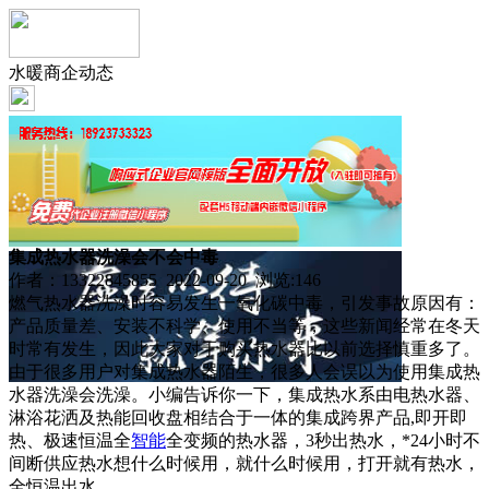
水暖商企动态
集成热水器洗澡会不会中毒
作者：13322845855 2022-09-20 浏览:
146
燃气热水器洗澡时容易发生一氧化碳中毒，引发事故原因有：
产品质量差、安装不科学、使用不当等，这些新闻经常在冬天
时常有发生，因此大家对于购买热水器比以前选择慎重多了。
由于很多用户对集成热水器陌生，很多人会误以为使用集成热
水器洗澡会洗澡。小编告诉你一下，集成热水系由电热水器、
淋浴花洒及热能回收盘相结合于一体的集成跨界产品,即开即
热、极速恒温全
智能
全变频的热水器，3秒出热水，*24小时不
间断供应热水想什么时候用，就什么时候用，打开就有热水，
全恒温出水。