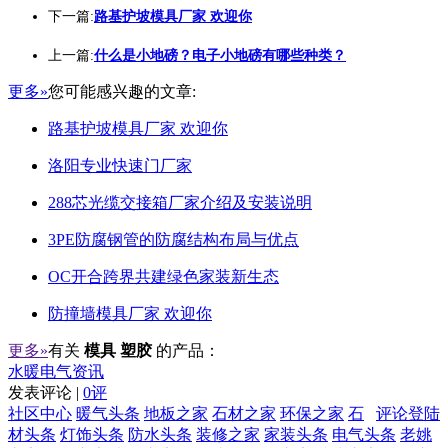
下一篇:
路基护坡模具厂家 欢迎你
上一篇:
什么是小地磅？电子小地磅有哪些种类？
更多»
您可能感兴趣的文章:
路基护坡模具厂家 欢迎你
洛阳专业快速门厂家
288芯光缆交接箱厂家介绍及安装说明
3PE防腐钢管的防腐结构布局与优点
OC开合跨界共建绿色家装新生态
防撞墙模具厂家 欢迎你
更多»
有关
模具 塑胶
的产品：
水暖电气资讯
发表评论 |
0评
社区中心
暖气头条
地板之家
石材之家
环保之家
石
评论登陆
材头条
灯饰头条
防水头条
装修之家
家装头条
电气头条
老姚