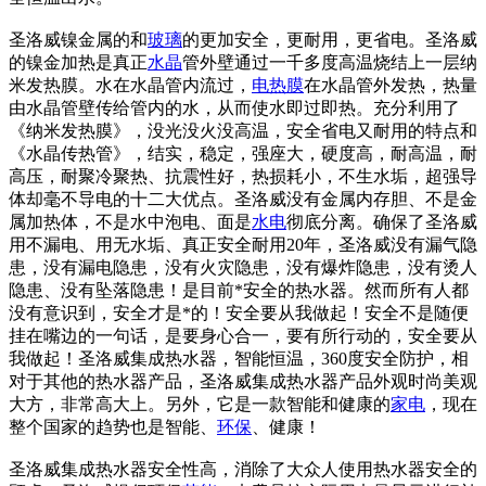
圣洛威镍金属的和
玻璃
的更加安全，更耐用，更省电。圣洛威
的镍金加热是真正
水晶
管外壁通过一千多度高温烧结上一层纳
米发热膜。水在水晶管内流过，
电热膜
在水晶管外发热，热量
由水晶管壁传给管内的水，从而使水即过即热。充分利用了
《纳米发热膜》，没光没火没高温，安全省电又耐用的特点和
《水晶传热管》，结实，稳定，强座大，硬度高，耐高温，耐
高压，耐聚冷聚热、抗震性好，热损耗小，不生水垢，超强导
体却毫不导电的十二大优点。圣洛威没有金属内存胆、不是金
属加热体，不是水中泡电、面是
水电
彻底分离。确保了圣洛威
用不漏电、用无水垢、真正安全耐用20年，圣洛威没有漏气隐
患，没有漏电隐患，没有火灾隐患，没有爆炸隐患，没有烫人
隐患、没有坠落隐患！是目前*安全的热水器。然而所有人都
没有意识到，安全才是*的！安全要从我做起！安全不是随便
挂在嘴边的一句话，是要身心合一，要有所行动的，安全要从
我做起！圣洛威集成热水器，智能恒温，360度安全防护，相
对于其他的热水器产品，圣洛威集成热水器产品外观时尚美观
大方，非常高大上。另外，它是一款智能和健康的
家电
，现在
整个国家的趋势也是智能、
环保
、健康！
圣洛威集成热水器安全性高，消除了大众人使用热水器安全的