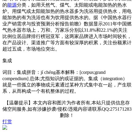
的
能源
分类，如用天然气、煤气、太阳能或电能加热的热水
炉。用煤气或太阳能加热的热水器多为洗浴用提供热水，用电
能加热的有为洗浴也有为饮用提供热水的。据《中国热水器行
业产销需求与投资预测分析报告前瞻》数据显示2011年中国燃
气热水器市场上，万和、万家乐分别以31.8%和22.1%的关注
比例位居品牌排行榜冠亚军，这两家品牌进入市场时间较长，
在产品设计、渠道推广等方面有较深厚的积累，关注份额累计
超过五成，市场地位突出。
集成
词目：集成拼音：jí chéng基本解释：[corpus;grand
compendium] 总体;尤指知识的或证据的。集成（integration）
就是一些孤立的事物或元素通过某种方式集中在一起，产生联
系，从而构成一个有机整体的过程。
【温馨提示】本文内容和图片为作者所有,本站只提供信息存
储空间服务,如有涉嫌抄袭/侵权/违规内容请联系QQ:275171283
删除！
打赏