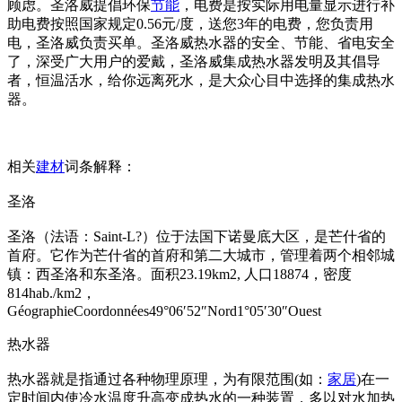
顾虑。圣洛威提倡环保
节能
，电费是按实际用电量显示进行补
助电费按照国家规定0.56元/度，送您3年的电费，您负责用
电，圣洛威负责买单。圣洛威热水器的安全、节能、省电安全
了，深受广大用户的爱戴，圣洛威集成热水器发明及其倡导
者，恒温活水，给你远离死水，是大众心目中选择的集成热水
器。
相关
建材
词条解释：
圣洛
圣洛（法语：Saint-L?）位于法国下诺曼底大区，是芒什省的
首府。它作为芒什省的首府和第二大城市，管理着两个相邻城
镇：西圣洛和东圣洛。面积23.19km2, 人口18874，密度
814hab./km2，
GéographieCoordonnées49°06′52″Nord1°05′30″Ouest
热水器
热水器就是指通过各种物理原理，为有限范围(如：
家居
)在一
定时间内使冷水温度升高变成热水的一种装置，多以对水加热