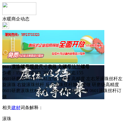
水暖商企动态
0601滚珠螺母现货尺寸表格 方螺母法兰螺母
作者：15963058188 2022-10-02 浏览:
155
0601研磨滚珠丝杆高精度细小精密 高精度 左右牙滚珠丝杆左
旋滚珠 右旋滚珠丝杆 反牙滚珠丝杆加工定做 研磨级高精度
0601研磨滚珠丝杆过多，0601滚珠丝杆定做 0601滚珠丝杆订
做
相关
建材
词条解释：
滚珠