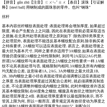
【拼音】gǔn zhū【注音】ㄍㄨㄣˇ ㄓㄨ【条目】滚珠【引证解
释】[steel ball] 用钢制成的圆珠形的零件。也叫“钢珠”
丝杆
基本内容丝杆螺纹表面处理 :表面处理将会增加厚度, 如果超过
限度, 将会产生配合上之问题, 因此在表面处理前必需采取适当
之措施.在北美州处理表面处理之原则如下 :除热浸锌类厚度大
之处理层外, 表面处理不能违反基本螺纹配合原则.除非购买者
之特殊要求, 2A螺纹可以适应表面处理. 易言之, 表面处理後之
最大径为基本尺寸, 同样之要求亦适用于3A螺纹.如果在表面处
理後仍需保留2A螺纹之特性限制时, 则符号2A应以2AG代替.
所谓2AG螺纹即与未表面处理之2A螺纹之特性要求一样.1A螺
纹不论其表面处理与否, 规格限制均相同.3A螺纹及所有内螺纹
均无配合公差, 这意味者1A, 2AG, 3A外螺纹之最大径及1B,
2B, 3B内螺纹之最小径在表面处理前必须调整以适应表面处理
之厚度.当表面处理厚度超过其配合公差时, 就必须调整其制造
公差, 不论是调整外螺纹或内螺纹之限制, 此时外螺纹准许违反
其基本螺纹限制.在60度角之螺纹, 螺腹及有效径之增加约为表
面处理层厚度之4倍. 表面处理厚度通常以最低限制表示, 而不
管其上限为何, 所以一般而言, 通常规定其有效径变动为厚度之
6倍.例如2A螺纹表面面处理厚度为0.00015”, 则配合以