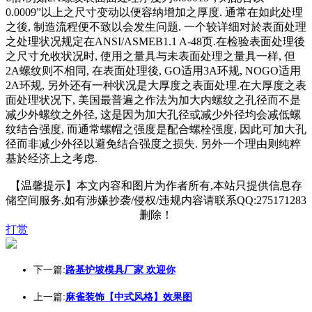
0.0009”以上之尺寸变动以便容纳增加之厚度. 通常在如此处理
之後, 制造流程便不致以会发生问题. 一个较详细对於表面处理
之处理状况规定在ANSI/ASMEB1.1 A-48页.在检验表面处理後
之尺寸允收状况时, 使用之量具与未表面处理之量具一样, 但
2A螺纹则不相同, 在表面处理後, GO适用3A环规, NOGO适用
2A环规, 另外还有一种状况是大厚度之表面处理.在大厚度之表
面处理状况下, 美国最普遍之作法为加大内螺纹之孔径而不是
减少外螺纹之外径, 这是因为加大孔径或减少外径均会减低螺
纹结合强度, 而通常螺帽之强度是配合螺栓强度, 因此可加大孔
径而非减少外径以避免结合强度之损失. 另外一个理由则纯粹
基於经济上之考虑.
【温馨提示】本文内容和图片为作者所有,本站只提供信息存
储空间服务,如有涉嫌抄袭/侵权/违规内容请联系QQ:275171283
删除！
打赏
下一篇:
路基护坡模具厂家 欢迎你
上一篇:
麻雀装饰【中式风格】效果图