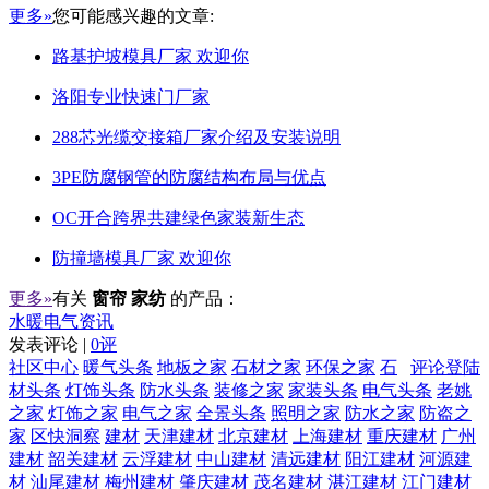
更多»
您可能感兴趣的文章:
路基护坡模具厂家 欢迎你
洛阳专业快速门厂家
288芯光缆交接箱厂家介绍及安装说明
3PE防腐钢管的防腐结构布局与优点
OC开合跨界共建绿色家装新生态
防撞墙模具厂家 欢迎你
更多»
有关
窗帘 家纺
的产品：
水暖电气资讯
发表评论 |
0评
社区中心
暖气头条
地板之家
石材之家
环保之家
石
评论登陆
材头条
灯饰头条
防水头条
装修之家
家装头条
电气头条
老姚
之家
灯饰之家
电气之家
全景头条
照明之家
防水之家
防盗之
家
区快洞察
建材
天津建材
北京建材
上海建材
重庆建材
广州
建材
韶关建材
云浮建材
中山建材
清远建材
阳江建材
河源建
材
汕尾建材
梅州建材
肇庆建材
茂名建材
湛江建材
江门建材