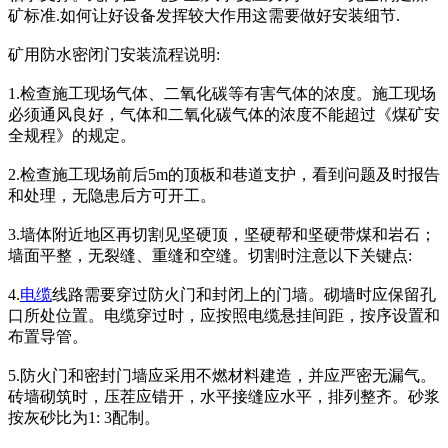
矿标准.如何让好设备发挥较大作用这需要做好安装细节.
矿用防水密闭门安装流程说明:
1.检查施工现场气体、二氧化碳等有害气体的浓度。施工现场
必须通风良好，气体和二氧化碳气体的浓度不能超过《煤矿安
全规程》的规定。
2.检查施工现场前后5m的顶板和巷道支护，看到问题及时报告
和处理，无隐患后方可开工。
3.墙体附近地区再切割见坚硬顶，坚硬帮和坚硬带煤和岩石；
墙面平整，无裂缝、重缝和空缝。切割时注意以下关键点:
4.
电缆
线路需要穿过防火门和封闭上的门墙。砌墙时应保留孔
口所处位置。电缆穿过时，应按照电缆悬挂间距，按序设置和
布置导管。
5.防火门和密封门墙应采用不燃材料建造，并应严密无漏气。
砖墙砌筑时，压茬应错开，水平接缝应水平，排列整齐。砂浆
按灰砂比为1: 3配制。