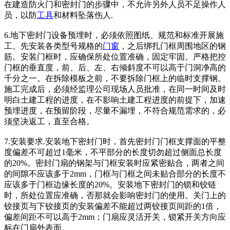
在建造防火门和密封门的步骤中，不允许另外人员不足操作人
员，以防
工具
和材料坠落伤人.
6.地下密封门设备预埋时，必须依照图纸、规范和标准开展施
工。先安装各类型号规格的
门窗
，之后绑扎门框周围地区的钢
筋。安装门框时，应确保所处位置准确，固定牢固。严格把控
门框的垂直度，前、后、左、右倾斜度不可以高于门洞净高的
千分之一。在拆除模板之前，不要拆除门框上的临时支撑钢。
施工完成后，必须经监理公司现场人员批准，在同一时间及时
明白土建工程的进度，在不影响土建工程进度的前提下，加速
预埋进度，在预留阶段，尽量不漏埋，不符合规范需求的，必
须坚决返工，直至合格。
7.安装要求.安装地下密封门时，首先密封门门框支撑面的平整
度偏差不可超过1毫米，不平部分的长度切勿超过侧面总长度
的20%。密封门扇的钢架与门框安装时应紧密贴合，两者之间
的间隙不应该多于2mm，门框与门框之间未贴合部分的长度不
应该多于门框边缘长度的20%。安装地下密封门的锁和铰链
时，所处位置应准确，否那就会影响密封门的使用。关门上的
铰接页与下铰接页的安装偏差不能超过两铰接页间距的1倍，
偏差间距不可以高于2mm；门扇应灵活开关，锁紧开关方向应
标在门扇外表面。