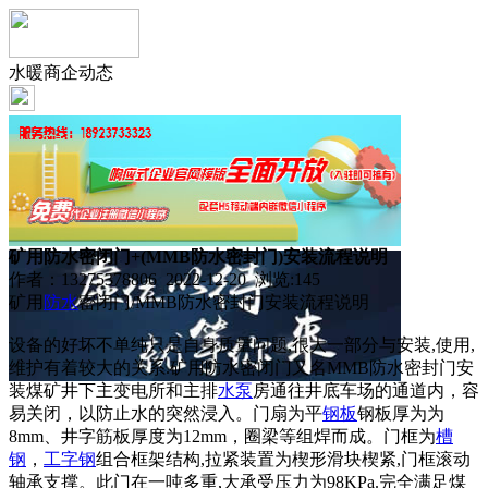
水暖商企动态
矿用防水密闭门+(MMB防水密封门)安装流程说明
作者：13275378806 2022-12-20 浏览:
145
矿用
防水
密闭门/MMB防水密封门安装流程说明
设备的好坏不单纯只是自身质量问题,很大一部分与安装,使用,
维护有着较大的关系.矿用防水密闭门又名MMB防水密封门安
装煤矿井下主变电所和主排
水泵
房通往井底车场的通道内，容
易关闭，以防止水的突然浸入。门扇为平
钢板
钢板厚为为
8mm、井字筋板厚度为12mm，圈梁等组焊而成。门框为
槽
钢
，
工字钢
组合框架结构,拉紧装置为楔形滑块楔紧,门框滚动
轴承支撑。此门在一吨多重,大承受压力为98KPa.完全满足煤