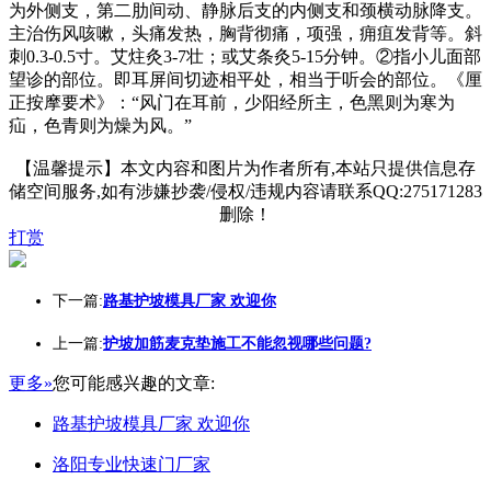
为外侧支，第二肋间动、静脉后支的内侧支和颈横动脉降支。
主治伤风咳嗽，头痛发热，胸背彻痛，项强，痈疽发背等。斜
刺0.3-0.5寸。艾炷灸3-7壮；或艾条灸5-15分钟。②指小儿面部
望诊的部位。即耳屏间切迹相平处，相当于听会的部位。《厘
正按摩要术》：“风门在耳前，少阳经所主，色黑则为寒为
疝，色青则为燥为风。”
【温馨提示】本文内容和图片为作者所有,本站只提供信息存
储空间服务,如有涉嫌抄袭/侵权/违规内容请联系QQ:275171283
删除！
打赏
下一篇:
路基护坡模具厂家 欢迎你
上一篇:
护坡加筋麦克垫施工不能忽视哪些问题?
更多»
您可能感兴趣的文章:
路基护坡模具厂家 欢迎你
洛阳专业快速门厂家