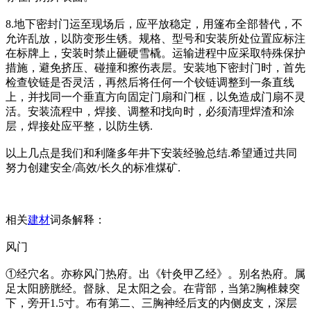
8.地下密封门运至现场后，应平放稳定，用篷布全部替代，不
允许乱放，以防变形生锈。规格、型号和安装所处位置应标注
在标牌上，安装时禁止砸硬雪橇。运输进程中应采取特殊保护
措施，避免挤压、碰撞和擦伤表层。安装地下密封门时，首先
检查铰链是否灵活，再然后将任何一个铰链调整到一条直线
上，并找同一个垂直方向固定门扇和门框，以免造成门扇不灵
活。安装流程中，焊接、调整和找向时，必须清理焊渣和涂
层，焊接处应平整，以防生锈.
以上几点是我们和利隆多年井下安装经验总结.希望通过共同
努力创建安全/高效/长久的标准煤矿.
相关
建材
词条解释：
风门
①经穴名。亦称风门热府。出《针灸甲乙经》。别名热府。属
足太阳膀胱经。督脉、足太阳之会。在背部，当第2胸椎棘突
下，旁开1.5寸。布有第二、三胸神经后支的内侧皮支，深层