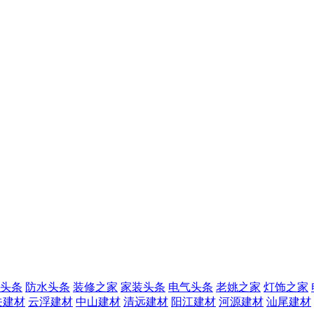
头条
防水头条
装修之家
家装头条
电气头条
老姚之家
灯饰之家
关建材
云浮建材
中山建材
清远建材
阳江建材
河源建材
汕尾建材