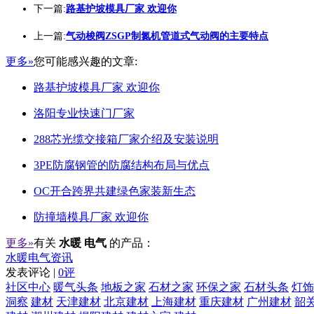
下一篇:
路基护坡模具厂家 欢迎你
上一篇:
气动梭阀ZSGP制氮机管道式气动阀的主要特点
更多»
您可能感兴趣的文章:
路基护坡模具厂家 欢迎你
洛阳专业快速门厂家
288芯光缆交接箱厂家介绍及安装说明
3PE防腐钢管的防腐结构布局与优点
OC开合跨界共建绿色家装新生态
防撞墙模具厂家 欢迎你
更多»
有关
水暖 电气
的产品：
水暖电气资讯
发表评论 |
0评
社区中心
暖气头条
地板之家
石材之家
环保之家
石材头条
灯饰
洞察
建材
天津建材
北京建材
上海建材
重庆建材
广州建材
韶