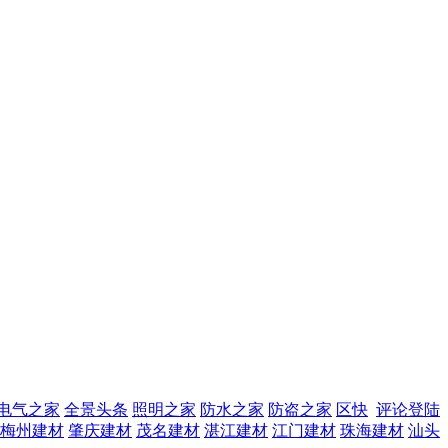
电气之家
全景头条
照明之家
防水之家
防盗之家
区快
评论登陆
梅州建材
肇庆建材
茂名建材
湛江建材
江门建材
珠海建材
汕头