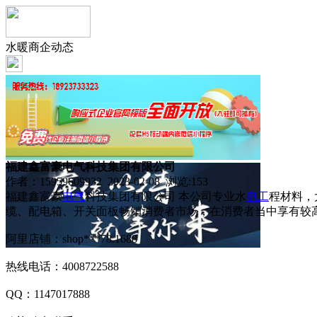
水暖商企动态
福建鑫富豪电气科技集团有限公司
作者：15959609932 2023-02-08 浏览:
153
福建鑫富豪
电气
科技集团有限公司 本公司专业水
电工
程材料，
缆、配电箱、开关面板畅销消费者市场，在消费者当中享有较高
阿里店铺：shop***78.1688
热线电话：4008722588
QQ：1147017888