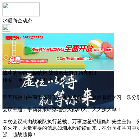
水暖商企动态
战斗的号角已经响起,战狼勇士们开始亮剑！
作者：qlt88 2023-02-13 浏览:
160
第五届佛山牛商争霸赛正在火热进行中，秉承着爱学习、乐分享
会议主题：争霸赛策略落地会大战90天、天天接大单！
本次会议式由战狼队执行总裁、万事达总经理鲍坤先生主持，
的火花，大量重要的信息如潮水般纷纷而来，在分享和学习中
强，越战越勇！