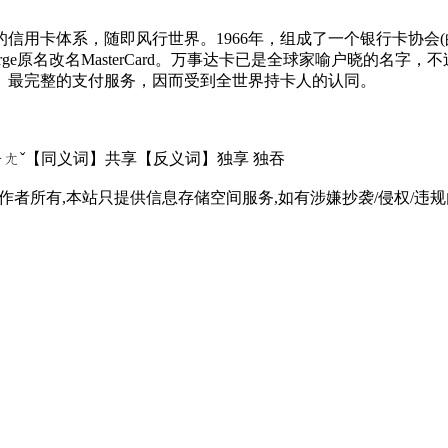
用卡体系，随即风行世界。1966年，组成了一个银行卡协会(的组织，
arge原名改名MasterCard。万事达卡已是全球家喻户晓的
、最完整的支付服务，因而受到全世界持卡人的认同。
 ㄒㄧㄤˇ【同义词】共享【反义词】独享 独吞
所有,本站只提供信息存储空间服务,如有涉嫌抄袭/侵权/违规内容请